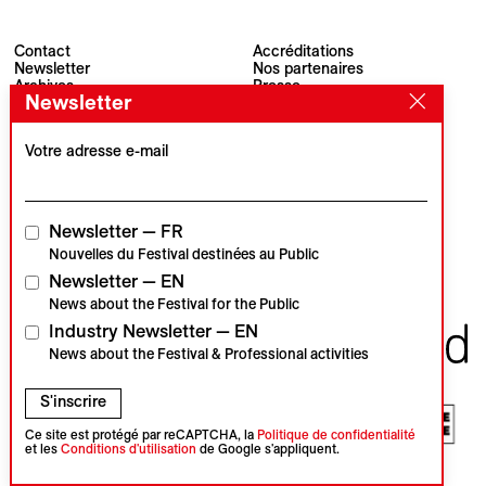
Contact
Accréditations
Newsletter
Nos partenaires
Archives
Presse
Newsletter
Visions du Réel
#VisionsduReel
Place du Marché 2
CH–1260 Nyon
Votre adresse e-mail
Partenaire principal
Partenaire média
Newsletter — FR
Nouvelles du Festival destinées au Public
Newsletter — EN
Partenaires institutionnels
News about the Festival for the Public
Industry Newsletter — EN
News about the Festival & Professional activities
S'inscrire
Ce site est protégé par reCAPTCHA, la
Politique de confidentialité
et les
Conditions d'utilisation
de Google s'appliquent.