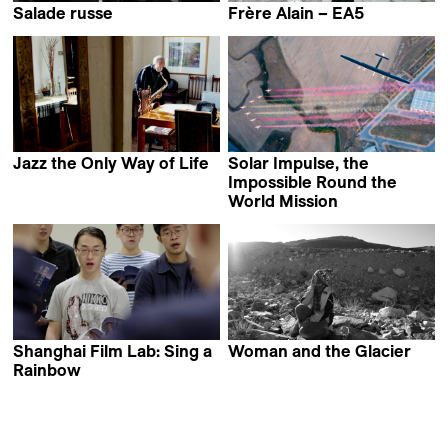
Salade russe
Frère Alain – EA5
Eileen Hofer
Vincent Dieutre
Jazz the Only Way of Life
Solar Impulse, the
Jacques Matthey
Impossible Round the
World Mission
Eric Beaufils &
Mathieu Czernichow
Shanghai Film Lab: Sing a
Woman and the Glacier
Audrius Stonys
Rainbow
Lukas Gut & Luzius Wespe