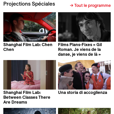
Projections Spéciales
→ Tout le programme
Shanghai Film Lab: Chen
Films Plans-Fixes « Gil
Chen
Roman. Je viens de la
Franziska Schlienger
danse, je viens de là »
Gilles Vuissoz
Shanghai Film Lab:
Una storia di accoglienza
Boris Production
Between Classes There
Are Dreams
Simon Weber