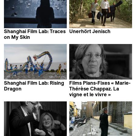
Shanghai Film Lab: Traces
Unerhört Jenisch
Karoline Arn &
on My Skin
Stefanie Klemm
Martina Rieder
Shanghai Film Lab: Rising
Films Plans-Fixes « Marie-
Dragon
Thérèse Chappaz. La
Antonia Meile
vigne et le vivre »
Gilles Vuissoz