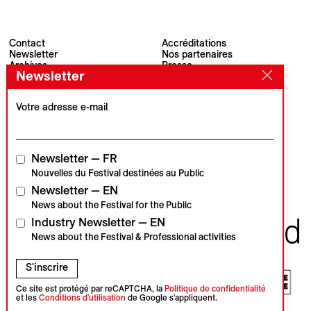
Contact
Accréditations
Newsletter
Nos partenaires
Archives
Presse
Newsletter
Visions du Réel
#VisionsduReel
Place du Marché 2
CH–1260 Nyon
Votre adresse e-mail
Partenaire principal
Partenaire média
Newsletter — FR
Nouvelles du Festival destinées au Public
Newsletter — EN
Partenaires institutionnels
News about the Festival for the Public
Industry Newsletter — EN
News about the Festival & Professional activities
S'inscrire
Ce site est protégé par reCAPTCHA, la
Politique de confidentialité
et les
Conditions d'utilisation
de Google s'appliquent.