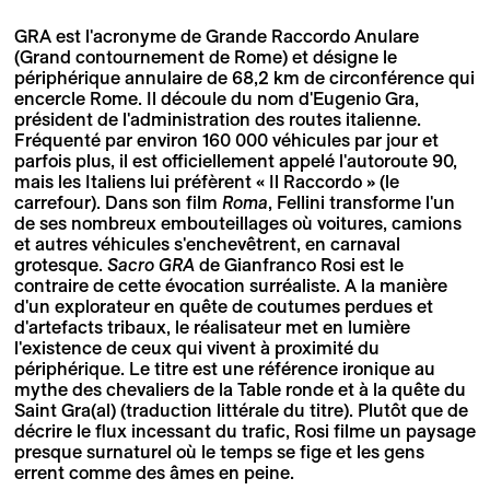
GRA est l'acronyme de Grande Raccordo Anulare
(Grand contournement de Rome) et désigne le
périphérique annulaire de 68,2 km de circonférence qui
encercle Rome. Il découle du nom d'Eugenio Gra,
président de l'administration des routes italienne.
Fréquenté par environ 160 000 véhicules par jour et
parfois plus, il est officiellement appelé l'autoroute 90,
mais les Italiens lui préfèrent « Il Raccordo » (le
carrefour). Dans son film
Roma
, Fellini transforme l'un
de ses nombreux embouteillages où voitures, camions
et autres véhicules s'enchevêtrent, en carnaval
grotesque.
Sacro GRA
de Gianfranco Rosi est le
contraire de cette évocation surréaliste. A la manière
d'un explorateur en quête de coutumes perdues et
d'artefacts tribaux, le réalisateur met en lumière
l'existence de ceux qui vivent à proximité du
périphérique. Le titre est une référence ironique au
mythe des chevaliers de la Table ronde et à la quête du
Saint Gra(al) (traduction littérale du titre). Plutôt que de
décrire le flux incessant du trafic, Rosi filme un paysage
presque surnaturel où le temps se fige et les gens
errent comme des âmes en peine.