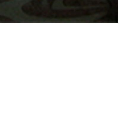
 homme
e
dresse
f joyeux et
té sur la