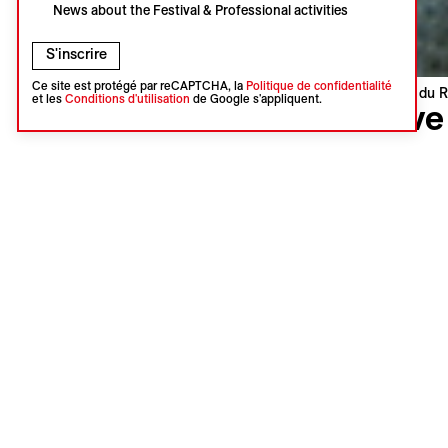
News about the Festival & Professional activities
S'inscrire
Ce site est protégé par reCAPTCHA, la
Politique de confidentialité
Visions du R
et les
Conditions d'utilisation
de Google s'appliquent.
Love
Ljubav
Dušan Zor
Serbie | 2
Première 
Langue : 
Sous-titres
Entre les 
rêve d'am
son portra
décomplex
Serbie sem
Emilie Buj