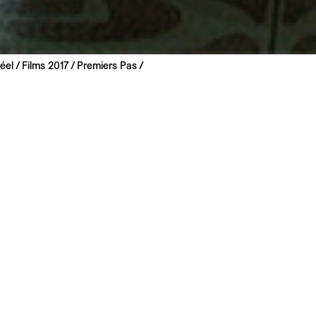
éel
Films 2017
Premiers Pas
ić
017 | 16 min
mondiale
serbe
 : anglais, français
scènes du film porno qu'il est en train de tourner, un jeune
our et de succès. Oscillant entre champ et hors-champ,
Lov
it et tient en quelque sorte lieu, parallèlement, de making-o
é d'un genre souvent perçu comme sordide. Si le regard por
ble désabusé, le désir de vivre, intact, se pare d'ingénuité.
ès