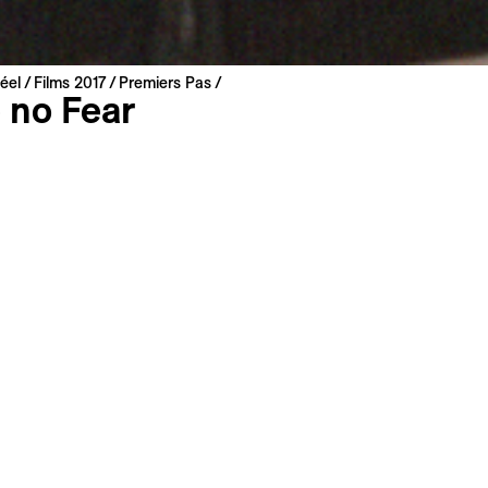
éel
Films 2017
Premiers Pas
 no Fear
inska & Sarah Jacobson
 | 2017 | 18 min
mondiale
nglais
 : français
aphe et activiste Adia Whitaker a une mission: protéger les
unauté de la violence policière, trop souvent blessés ou tu
ar le traitement médiatique biaisé des injustices policières,
mance basée sur un nouveau type de participation. Utilisan
xtes, elle apprend aux enfants à affronter un interrogatoire 
écurité.
Nazzaro
r ce film à Ma liste