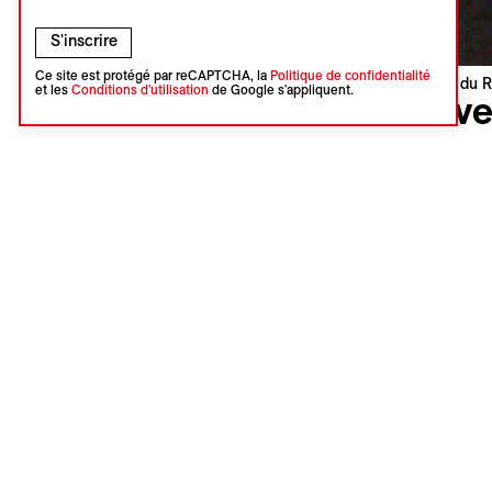
S'inscrire
Ce site est protégé par reCAPTCHA, la
Politique de confidentialité
Visions du R
et les
Conditions d'utilisation
de Google s'appliquent.
Have
Beata Cal
États-Unis
Première 
Langue : a
Sous-titres
La chorégr
de sa comm
Frustrée p
une perfor
propres te
en toute s
Giona A. 
Ajoute