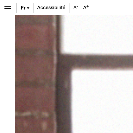
-
+
Accessibilité
A
A
Fr
En
De