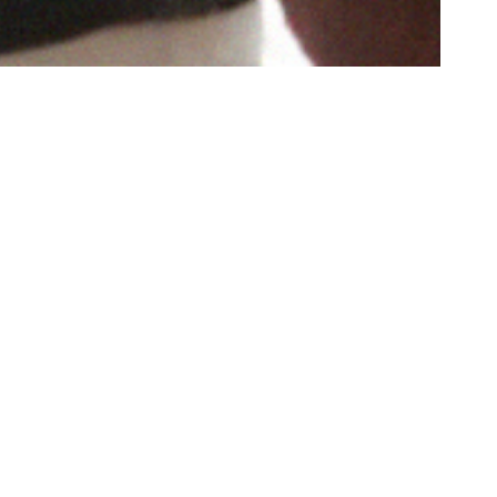
 enfants
és.
 Adia crée
t ses
de police