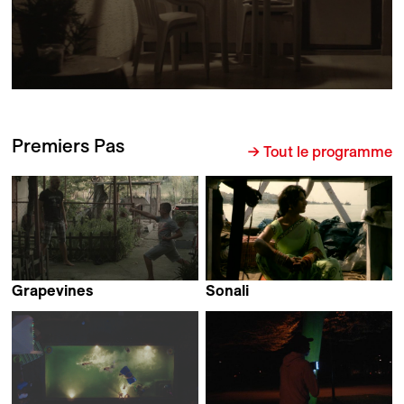
Premiers Pas
→ Tout le programme
Grapevines
Sonali
Luka Papić
Jorge Cadena &
Lucia Martinez