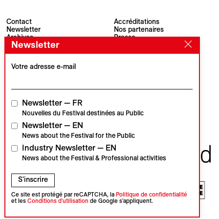
Contact
Accréditations
Newsletter
Nos partenaires
Archives
Presse
Newsletter
Visions du Réel
#VisionsduReel
Place du Marché 2
CH–1260 Nyon
Votre adresse e-mail
Partenaire principal
Partenaire média
Newsletter — FR
Nouvelles du Festival destinées au Public
Newsletter — EN
Partenaires institutionnels
News about the Festival for the Public
Industry Newsletter — EN
News about the Festival & Professional activities
S'inscrire
Ce site est protégé par reCAPTCHA, la
Politique de confidentialité
et les
Conditions d'utilisation
de Google s'appliquent.