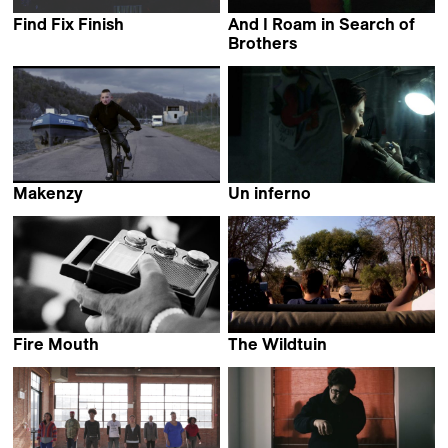
Find Fix Finish
And I Roam in Search of
Sylvain Cruiziat &
Brothers
Mila Zhluktenko
Hannah Bailliu
Makenzy
Un inferno
Paloma Sermon-Daï
Camilla Salvatore
Fire Mouth
The Wildtuin
Luciano Pérez Fernández
Rebecca Panovka