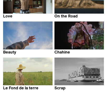
Love
On the Road
Dušan Zorić
Annabelle Amoros
Beauty
Chahine
Kristina Kuzhakhmetova
Simon Guélat
Le Fond de la terre
Scrap
Yan Sterckx
Chris Filippone