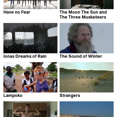
Have no Fear
The Moon The Sun and
Beata Calinska &
The Three Musketeers
Sarah Jacobson
Vahagn Khachatryan
Ionas Dreams of Rain
The Sound of Winter
Dragoș Hanciu
Lampoko
Strangers
Kyle Joseph Petty
Florian Namias