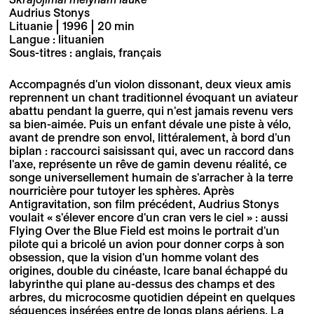
Audrius Stonys
Lituanie | 1996 | 20 min
Langue : lituanien
Sous-titres : anglais, français
Accompagnés d'un violon dissonant, deux vieux amis
reprennent un chant traditionnel évoquant un aviateur
abattu pendant la guerre, qui n'est jamais revenu vers
sa bien-aimée. Puis un enfant dévale une piste à vélo,
avant de prendre son envol, littéralement, à bord d'un
biplan : raccourci saisissant qui, avec un raccord dans
l'axe, représente un rêve de gamin devenu réalité, ce
songe universellement humain de s'arracher à la terre
nourricière pour tutoyer les sphères. Après
Antigravitation, son film précédent, Audrius Stonys
voulait « s'élever encore d'un cran vers le ciel » : aussi
Flying Over the Blue Field est moins le portrait d'un
pilote qui a bricolé un avion pour donner corps à son
obsession, que la vision d'un homme volant des
origines, double du cinéaste, Icare banal échappé du
labyrinthe qui plane au-dessus des champs et des
arbres, du microcosme quotidien dépeint en quelques
séquences insérées entre de longs plans aériens. La