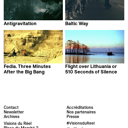
Antigravitation
Baltic Way
Audrius Stonys
Audrius Stonys &
Arunas Matelis
Fedia. Three Minutes
Flight over Lithuania or
After the Big Bang
510 Seconds of Silence
Audrius Stonys
Audrius Stonys &
Arunas Matelis
Contact
Accréditations
Newsletter
Nos partenaires
Archives
Presse
Newsletter
Visions du Réel
#VisionsduReel