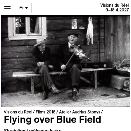
Visions du Réel
Fr
9–18.4.2027
En
De
Visions du Réel
Films 2016
Atelier Audrius Stonys
Flying over Blue Field
Skrajojimai mėlynam lauke