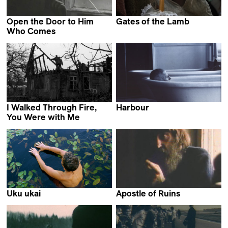
Open the Door to Him
Gates of the Lamb
Audrius Stonys
Who Comes
Audrius Stonys
I Walked Through Fire,
Harbour
Audrius Stonys
You Were with Me
Audrius Stonys
Uku ukai
Apostle of Ruins
Audrius Stonys
Audrius Stonys