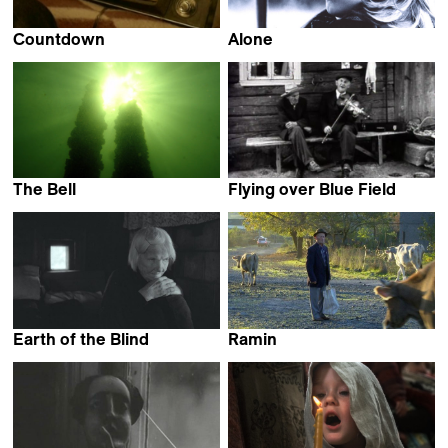
Countdown
Alone
Audrius Stonys
Audrius Stonys
The Bell
Flying over Blue Field
Audrius Stonys
Audrius Stonys
Earth of the Blind
Ramin
Audrius Stonys
Audrius Stonys