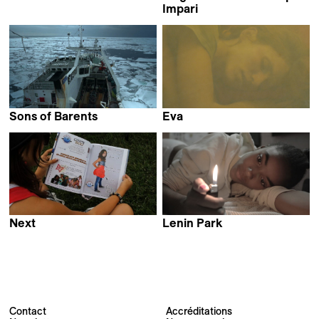
Myriam El hajj
Impari
Anita Lamanna &
Erwan Kerzanet
Sons of Barents
Eva
David Kremer
Melanie Jilg
Next
Lenin Park
Elia Urquiza
Carlos Mignon &
Itziar Leemans
Contact
Accréditations