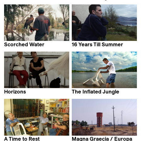
Julia Pesce
Majed Neisi
Scorched Water
16 Years Till Summer
Alexander Hick
Lou McLoughlan
Horizons
The Inflated Jungle
Eileen Hofer
Alejandro Naranjo
A Time to Rest
Magna Graecia / Europa