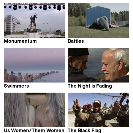
Sara Fattahi
João Pedro Plácido
Monumentum
Battles
Fadi Yeni Turk
Isabelle Tollenaere
Swimmers
The Night is Fading
Kristina Paustian
Cyril Leuthy
Us Women/Them Women
The Black Flag