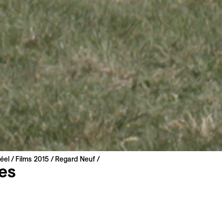
éel
Films 2015
Regard Neuf
les
ollenaere
iederlande | 2015 | 88 min
nale Premiere
 Lettisch, Russisch, Englisch, Niederländisch