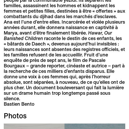
peuplé par la communauté yézidi. Ils séparent les
familles, assassinent les hommes et kidnappent les
femmes et petites filles, destinées à être « offertes » aux
combattants du djihad dans les marchés d’esclaves.
Ana est l’une d’entre elles. Incarcérée et violée plusieurs
années durant, elle donnera naissance en captivité à
Marya, avant d’être finalement libérée.
Hawar, Our
Banished Children
raconte le destin de ces enfants, les
« bâtards de Daech », devenus aujourd’hui invisibles :
leurs naissances sont absentes des registres officiels, et
les familles refusent de les accueillir. Fruit d’une
enquête de près de sept ans, le film de Pascale
Bourgaux – grande reporter, cinéaste et autrice – part à
la recherche de ces milliers d’enfants disparus. Elle
donne une voix à ces femmes qui, après l’horreur
absolue, sont séparées, à nouveau, de ce qu’elles ont de
plus cher. Un document bouleversant qui fait la lumière
sur un drame humain trop longtemps passé sous
silence.
Bastien Bento
Photos