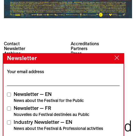
Contact
Accreditations
Newsletter
Partners
Archives
Press
Newsletter
Visions du Réel
#VisionsduReel
Place du Marché 2
CH–1260 Nyon
Your email address
Main partner
Media partner
Newsletter — EN
News about the Festival for the Public
Newsletter — FR
Institutional partners
Nouvelles du Festival destinées au Public
Industry Newsletter — EN
News about the Festival & Professional activities