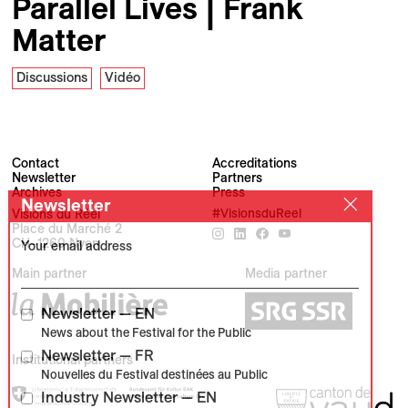
Parallel Lives | Frank
Matter
Discussions
Vidéo
Contact
Accreditations
Newsletter
Partners
Archives
Press
Newsletter
Visions du Réel
#VisionsduReel
Place du Marché 2
CH–1260 Nyon
Your email address
Main partner
Media partner
Newsletter — EN
News about the Festival for the Public
Newsletter — FR
Institutional partners
Nouvelles du Festival destinées au Public
Industry Newsletter — EN