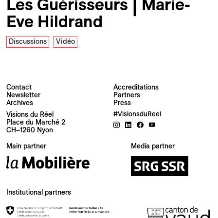
Les Guérisseurs | Marie-
Eve Hildrand
Discussions
Vidéo
Contact
Accreditations
Newsletter
Partners
Archives
Press
Newsletter
Visions du Réel
#VisionsduReel
Place du Marché 2
CH–1260 Nyon
Your email address
Main partner
Media partner
Newsletter — EN
News about the Festival for the Public
Newsletter — FR
Institutional partners
Nouvelles du Festival destinées au Public
Industry Newsletter — EN