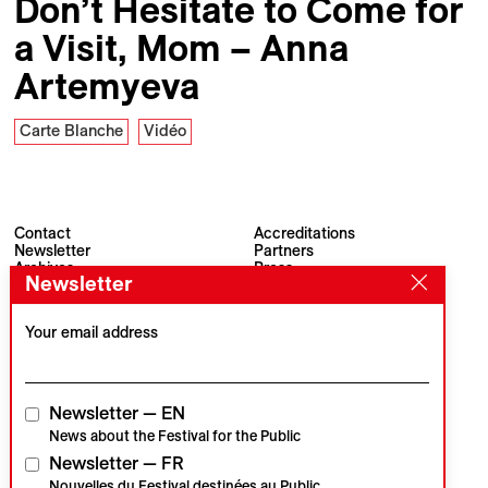
Don’t Hesitate to Come for
a Visit, Mom – Anna
Artemyeva
Carte Blanche
Vidéo
Contact
Accreditations
Newsletter
Partners
Archives
Press
Newsletter
Visions du Réel
#VisionsduReel
Place du Marché 2
CH–1260 Nyon
Your email address
Main partner
Media partner
Newsletter — EN
News about the Festival for the Public
Newsletter — FR
Institutional partners
Nouvelles du Festival destinées au Public