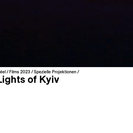
éel
Films 2023
Spezielle Projektionen
ights of Kyiv
es de Kyiv
khoniuk
 2023 | 16 min
ere
Ukrainisch
 : Französisch, Englisch