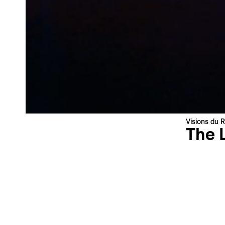
Newsletter — EN
News about the Festival for the Public
Newsletter — FR
Nouvelles du Festival destinées au Public
Industry Newsletter — EN
News about the Festival & Professional activities
Anmelden
Diese Website wird durch reCAPTCHA geschützt, die
Datenschutzerklärung
und die
Nutzungsbedingungen
von Google
Visions du R
gelten.
The L
Les Lumièr
Serhii Ty
Schweiz |
Weltpremi
Sprache : 
Untertitel