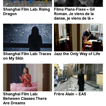
Shanghai Film Lab: Rising
Films Plans-Fixes « Gil
Dragon
Roman. Je viens de la
Antonia Meile
danse, je viens de là »
Gilles Vuissoz
Shanghai Film Lab: Traces
Jazz the Only Way of Life
Jacques Matthey
on My Skin
Stefanie Klemm
Shanghai Film Lab:
Frère Alain – EA5
Vincent Dieutre
Between Classes There
Are Dreams