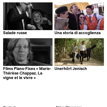
Simon Weber
Salade russe
Una storia di accoglienza
Eileen Hofer
Boris Production
Films Plans-Fixes « Marie-
Unerhört Jenisch
Karoline Arn &
Thérèse Chappaz. La
Martina Rieder
vigne et le vivre »
Gilles Vuissoz