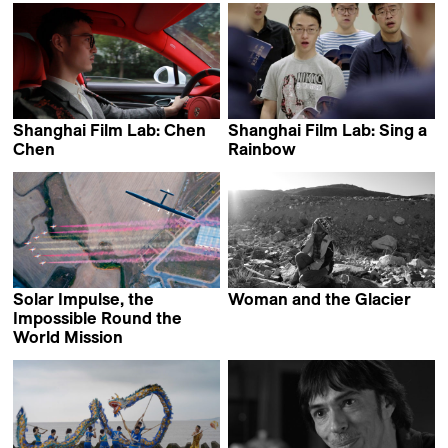
Shanghai Film Lab: Chen
Shanghai Film Lab: Sing a
Chen
Rainbow
Franziska Schlienger
Lukas Gut & Luzius Wespe
Solar Impulse, the
Woman and the Glacier
Audrius Stonys
Impossible Round the
World Mission
Eric Beaufils &
Mathieu Czernichow