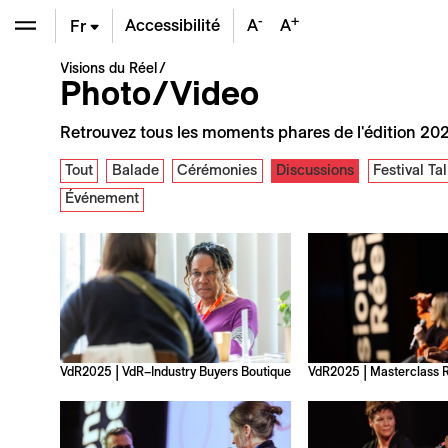
-
+
Accessibilité
A
A
Fr
Visions du Réel
En
Photo/Video
De
Retrouvez tous les moments phares de l'édition 202
Tout
Balade
Cérémonies
Discussions
Festival Ta
Événement
VdR2025 | VdR–Industry Buyers Boutique
VdR2025 | Masterclass 