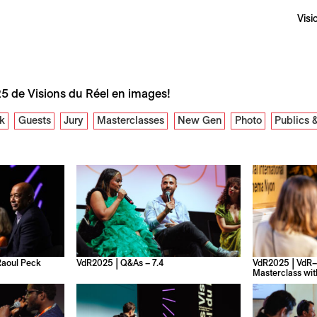
Visi
5 de Visions du Réel en images!
lk
Guests
Jury
Masterclasses
New Gen
Photo
Publics &
Raoul Peck
VdR2025 | Q&As – 7.4
VdR2025 | VdR–I
Masterclass wit