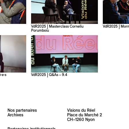
VdR2025 | Masterclass Corneliu
VdR2025 | Morn
Porumboiu
·e·s
VdR2025 | Q&As – 9.4
Nos partenaires
Visions du Réel
Archives
Place du Marché 2
CH–1260 Nyon
Partenaires institutionnels