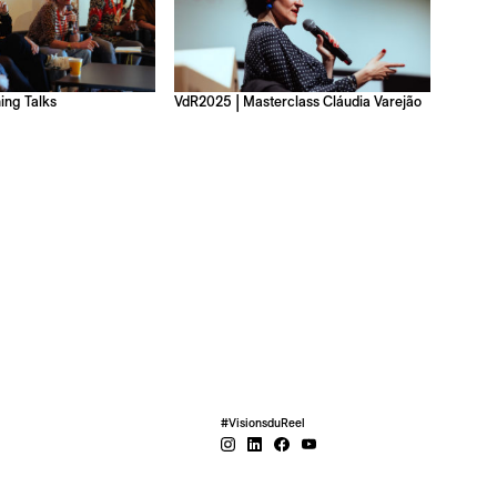
ing Talks
VdR2025 | Masterclass Cláudia Varejão
#VisionsduReel