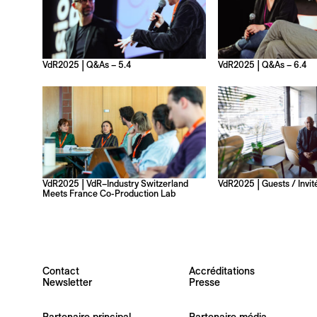
VdR2025 | Q&As – 5.4
VdR2025 | Q&As – 6.4
Votre adresse e-mail
VdR2025 | VdR–Industry Switzerland
VdR2025 | Guests / Invité
Meets France Co-Production Lab
Newsletter — FR
Nouvelles du Festival destinées au Public
Newsletter — EN
Contact
Accréditations
News about the Festival for the Public
Newsletter
Presse
Industry Newsletter — EN
News about the Festival & Professional activities
Partenaire principal
Partenaire média