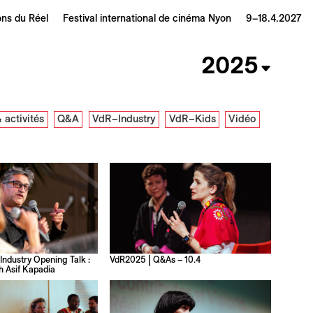
ons du Réel
Festival international de cinéma Nyon
9–18.4.2027
2025
 activités
Q&A
VdR–Industry
VdR–Kids
Vidéo
ndustry Opening Talk :
VdR2025 | Q&As – 10.4
h Asif Kapadia