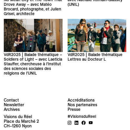
Drove Away – avec Matéo
(UNIL)
Brocard, photographe, et Julien
Grisel, architecte
VdR2025 | Balade thématique –
VdR2025 | Balade thématique
Soldiers of Light – avec Laeticia
Lettres au Docteur L
Stauffer, chercheuse à l’Institut
des sciences sociales des
religions de l’UNIL
Contact
Accréditations
Newsletter
Nos partenaires
Archives
Presse
Visions du Réel
#VisionsduReel
Place du Marché 2
CH–1260 Nyon
Votre adresse e-mail