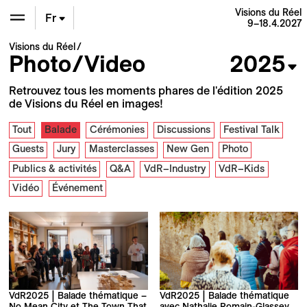
Visions du Réel
Fr
9–18.4.2027
Visions du Réel
En
Photo/Video
2025
De
Retrouvez tous les moments phares de l'édition 2025
de Visions du Réel en images!
Tout
Balade
Cérémonies
Discussions
Festival Talk
Guests
Jury
Masterclasses
New Gen
Photo
Publics & activités
Q&A
VdR–Industry
VdR–Kids
Vidéo
Événement
VdR2025 | Balade thématique –
VdR2025 | Balade thématique
No Mean City et The Town That
avec Nathalie Romain-Glassey