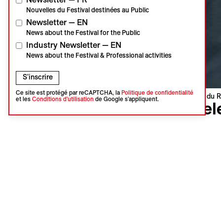
Nouvelles du Festival destinées au Public
Newsletter — EN
News about the Festival for the Public
Industry Newsletter — EN
News about the Festival & Professional activities
S'inscrire
Ce site est protégé par reCAPTCHA, la
Politique de confidentialité
Visions du R
et les
Conditions d'utilisation
de Google s'appliquent.
Usel
Wuyong
Jia Zhang
Chine, Ho
Première 
Langues : 
Synopsi
À travers 