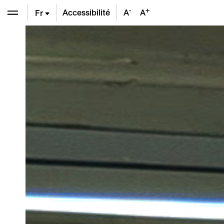
-
+
Accessibilité
A
A
Fr
En
De