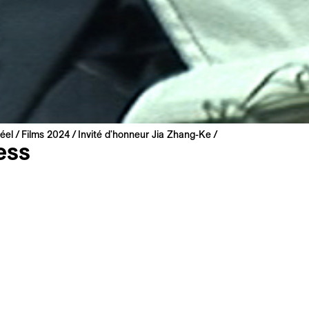
éel
Films 2024
Invité d'honneur Jia Zhang-Ke
ess
-Ke
ng Kong | 2007 | 80 min
suisse
cantonais, mandarin, français, anglais
s
Synopsis long
Filmographie
le travail de Ma Ke, jeune styliste prisée des Fashion Week, 