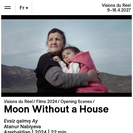
Visions du Réel
Fr
9–18.4.2027
En
De
Visions du Réel
Films 2024
Opening Scenes
Moon Without a House
Evsiz qalmış Ay
Atanur Nabiyeva
Azerbaïdjan | 2024 | 22 min