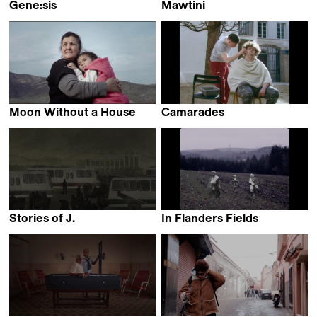
Gene:sis
Mawtini
Kia Krebs
Tabarak Allah Abbas
Moon Without a House
Camarades
Atanur Nabiyeva
Ulysse Sorabella
Stories of J.
In Flanders Fields
Anonymous
Sachin