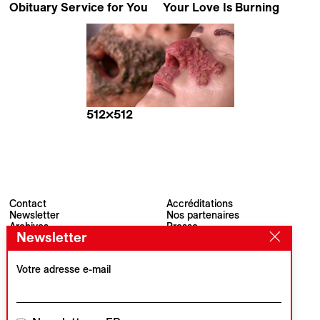
Obituary Service for You
Your Love Is Burning
María Salafranca
Balkis Guetta
512×512
Arthur Chopin
Contact
Accréditations
Newsletter
Nos partenaires
Archives
Presse
Newsletter
Visions du Réel
#VisionsduReel
Place du Marché 2
CH–1260 Nyon
Votre adresse e-mail
Partenaire principal
Partenaire média