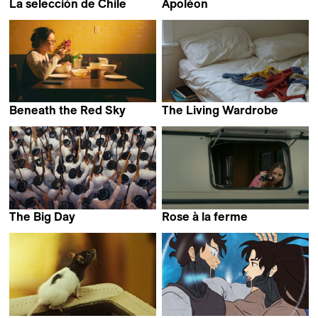
La selección de Chile
Apoléon
Giulio Pacini
Amir Youssef
Beneath the Red Sky
The Living Wardrobe
Ye Xi
Martí Madaula Esquirol
The Big Day
Rose à la ferme
Lennart Hüper &
Giulia Goy
Lennart Miketta