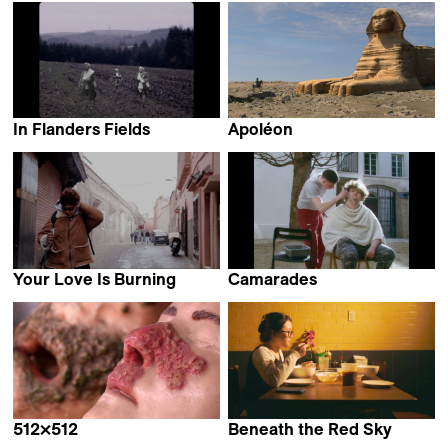
In Flanders Fields
Apoléon
Sachin
Amir Youssef
Your Love Is Burning
Camarades
Balkis Guetta
Ulysse Sorabella
512×512
Beneath the Red Sky
Arthur Chopin
Ye Xi