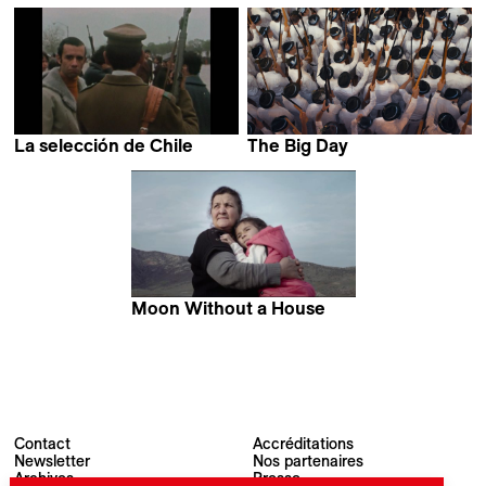
Kia Krebs
Martí Madaula Esquirol
La selección de Chile
The Big Day
Giulio Pacini
Lennart Hüper &
Lennart Miketta
Moon Without a House
Atanur Nabiyeva
Contact
Accréditations
Newsletter
Nos partenaires
Archives
Presse