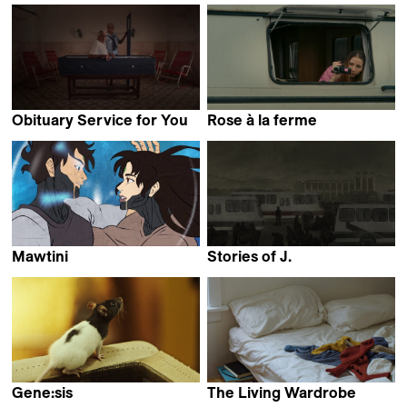
Obituary Service for You
Rose à la ferme
María Salafranca
Giulia Goy
Mawtini
Stories of J.
Tabarak Allah Abbas
Anonymous
Gene:sis
The Living Wardrobe