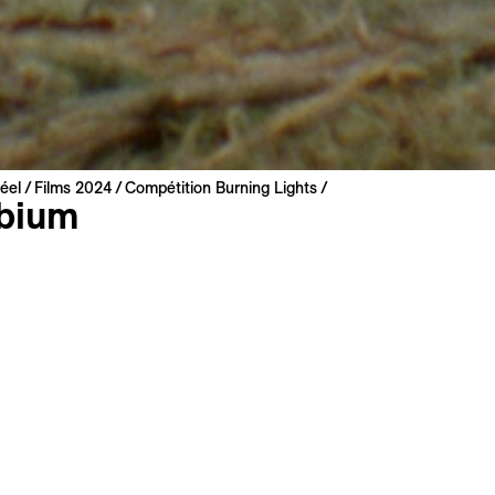
éel
Films 2024
Compétition Burning Lights
bium
ber & Marina Lameiro
 2024 | 44 min
mondiale
 basque, espagnol
 : anglais, français
s
Synopsis long
Filmographie
es de récupérer des pâtures pour leur bétail, les habitant·e·
 de Navarre décident d’abattre une pinède plantée dans le 
étatique de reboisement. Dans ce film aussi sensoriel que 