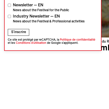
Newsletter — EN
News about the Festival for the Public
Industry Newsletter — EN
News about the Festival & Professional activities
S'inscrire
Ce site est protégé par reCAPTCHA, la
Politique de confidentialité
Visions du R
et les
Conditions d'utilisation
de Google s'appliquent.
Cam
Maddi Bar
Espagne |
Première 
Langues :
Sous-titres
Synopsi
Désireux·s
écovillage
programme 