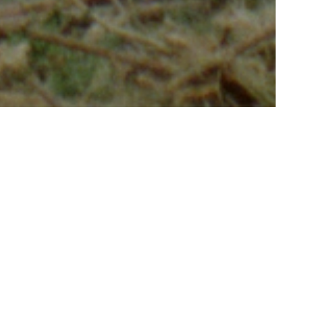
s d’un
cadre d’un
violent,