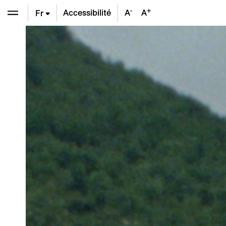
-
+
Accessibilité
A
A
Fr
En
De