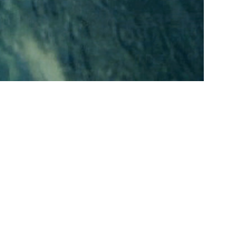
homme, son
. L’homme