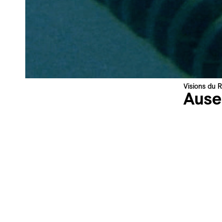
Newsletter — EN
News about the Festival for the Public
Industry Newsletter — EN
News about the Festival & Professional activities
S'inscrire
Ce site est protégé par reCAPTCHA, la
Politique de confidentialité
Visions du R
et les
Conditions d'utilisation
de Google s'appliquent.
Ause
Absences
Tatiana H
Mexique |
Langue : 
Sous-titres
Synopsi
Une femme
mari. Les 