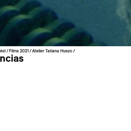
éel
Films 2021
Atelier Tatiana Huezo
ncias
uezo
 2015 | 26 min
espagnol
 : anglais, français
s
 et deux enfants, un gamin et une gamine. Plus loin, un 
images d’une famille heureuse sont brisées par la violence