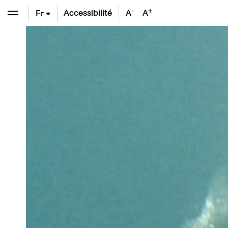
-
+
Accessibilité
A
A
Fr
En
De