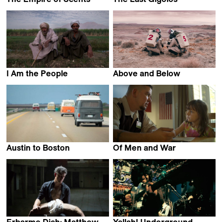
Kim Nguyen
Stephan Bergmann
I Am the People
Above and Below
Anna Roussillon
Nicolas Steiner
Austin to Boston
Of Men and War
James Marcus Haney
Laurent Bécue-Renard