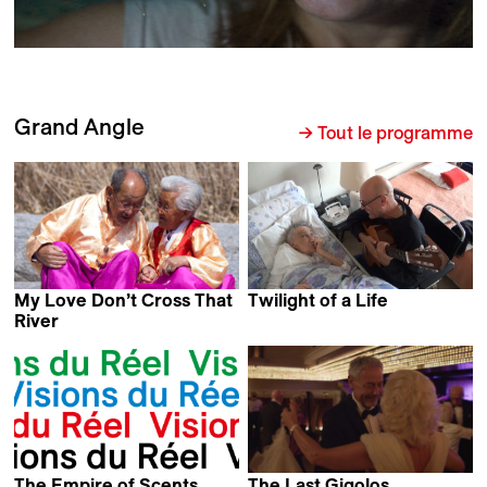
Grand Angle
→ Tout le programme
My Love Don’t Cross That
Twilight of a Life
Sylvain Biegeleisen
River
Moyoung Jin
The Empire of Scents
The Last Gigolos