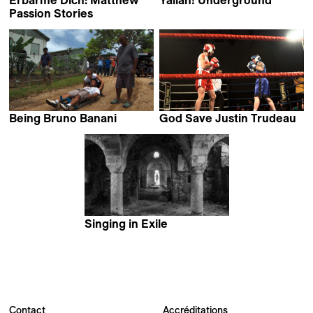
Erbarme Dich: Matthew
Yallah! Underground
Farid Eslam
Passion Stories
Ramon Gieling
Being Bruno Banani
God Save Justin Trudeau
Susann Wentzlaff &
Guylaine Maroist &
Jörg Junge
Eric Ruel
Singing in Exile
Nathalie Rossetti &
Turi Finocchiaro
Contact
Accréditations