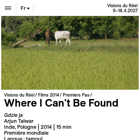
Visions du Réel
Fr
9–18.4.2027
En
De
Visions du Réel
Films 2014
Premiers Pas
Where I Can't Be Found
Gdzie ja
Arjun Talwar
Inde, Pologne | 2014 | 15 min
Première mondiale
Langue : tamoul