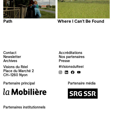
Path
Where I Can't Be Found
Diana Pacheco
Arjun Talwar
Contact
Accréditations
Newsletter
Nos partenaires
Archives
Presse
Newsletter
Visions du Réel
#VisionsduReel
Place du Marché 2
CH–1260 Nyon
Votre adresse e-mail
Partenaire principal
Partenaire média
Newsletter — FR
Nouvelles du Festival destinées au Public
Newsletter — EN
Partenaires institutionnels
News about the Festival for the Public