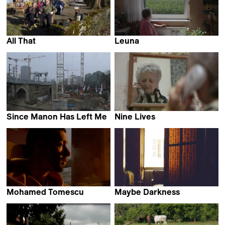
All That
Leuna
Nalia Giovanoli
Emerson Culurgioni &
Jonas Matauschek
Since Manon Has Left Me
Nine Lives
Aurélien Peilloux
Iulia Matei
Mohamed Tomescu
Maybe Darkness
Olesya Bortnyak
Juliette Joffé