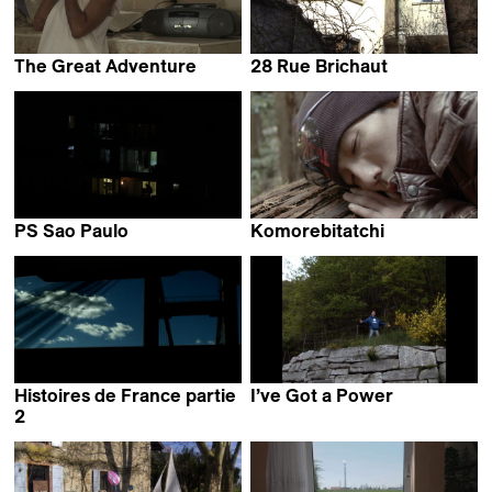
The Great Adventure
28 Rue Brichaut
Cassandra Oliveira
Hannes Verhoustraete
PS Sao Paulo
Komorebitatchi
Leni Huyghe
Sophie Perrier &
Masanori Omori
Histoires de France partie
I’ve Got a Power
Roman Hüben
2
Marie Bottois