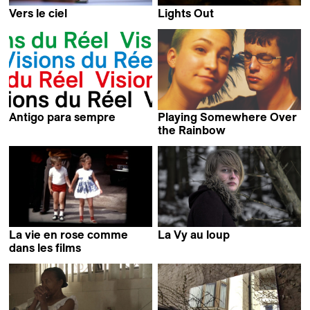
Vers le ciel
Lights Out
Kiri Lluch Dalena
Benjamin Rifflard
Antigo para sempre
Playing Somewhere Over
Frédéric Favre
the Rainbow
Santiago D. Risco & Raúl
M. Candela
La vie en rose comme
La Vy au loup
Camille De Pietro
dans les films
Christophe Saber