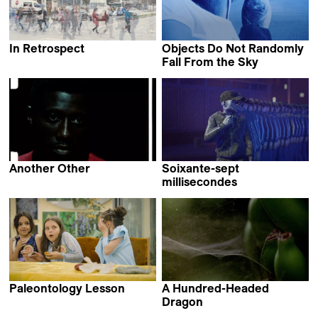
In Retrospect
Objects Do Not Randomly
Daniel Asadi Faezi &
Fall From the Sky
Mila Zhluktenko
Maria Estela Paiso
Another Other
Soixante-sept
Bex Oluwatoyin Thompson
millisecondes
Fleuryfontaine
Paleontology Lesson
A Hundred-Headed
Sergei Loznitsa
Dragon
Samuel Delgado &