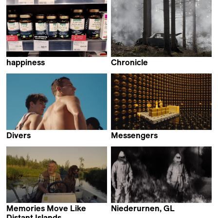
Helena Girón
happiness
Chronicle
Fırat Yücel
Martin Kollar
Divers
Messengers
Geordie Wood
Jeffrey Zablotny
Memories Move Like
Niederurnen, GL
Anna Joos
Distant Islands