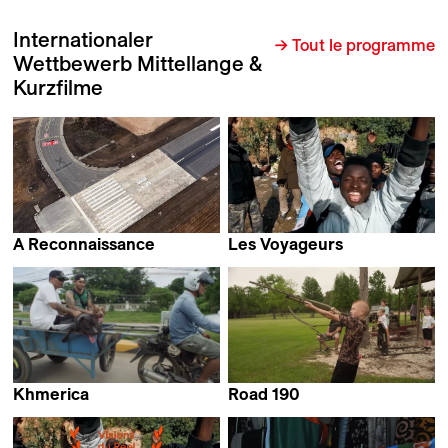
Internationaler
→ Tout le programme
Wettbewerb Mittellange &
Kurzfilme
A Reconnaissance
Les Voyageurs
Stefan Kruse
David Bingong
Khmerica
Road 190
Thibaut Amri,
Emilie Cornu &
Antoine Guide &
Charlotte Nastasi