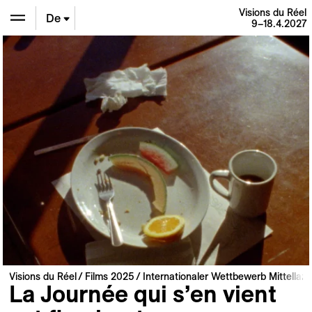
Visions du Réel
De
9–18.4.2027
En
Fr
Visions du Réel
Films 2025
Internationaler Wettbewerb Mittellan
La Journée qui s’en vient