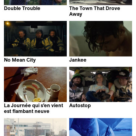
Double Trouble
The Town That Drove
Emilia Śniegoska
Away
Grzegorz Piekarski &
Natalia Pietsch
No Mean City
Jankee
Ross McClean
Yamel Thompson
La Journée qui s’en vient
Autostop
Roman Hüben
est flambant neuve
Jean-Baptiste Mees