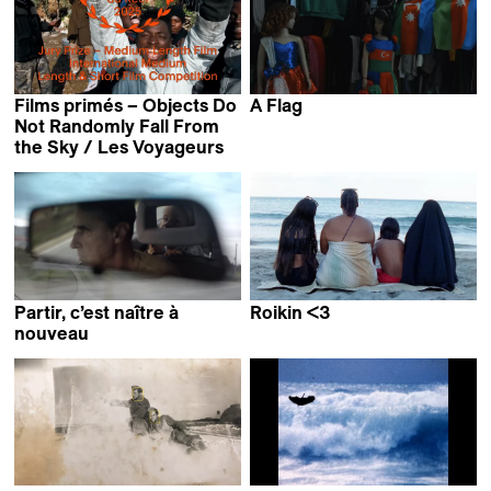
Lucas Sénécaut
Films primés – Objects Do
A Flag
Lala Aliyeva
Not Randomly Fall From
the Sky / Les Voyageurs
Partir, c’est naître à
Roikin <3
Collective work &
nouveau
Mladen Bundalo
Claudia Mollese