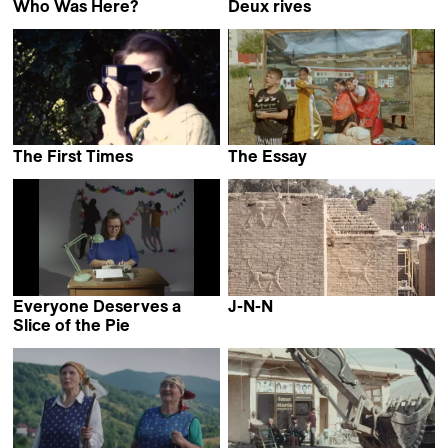
Who Was Here?
Deux rives
Evi Stamou
Thibault Verneret
The First Times
The Essay
Giulia Cosentino &
Carmen Ayala Marín &
Perla Sardella
Alberto Martín Menacho
Everyone Deserves a
J-N-N
Ginan Seidl
Slice of the Pie
Sasha Pirker