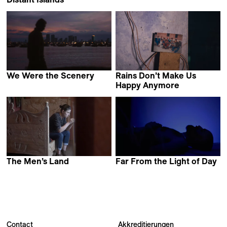
Saarlotta Virri
We Were the Scenery
Rains Don’t Make Us
Christopher Radcliff
Happy Anymore
Yashasvi Juyal
The Men’s Land
Far From the Light of Day
Mariam
Yotam Ben-David
Bakacho Khatchvani
Contact
Akkreditierungen