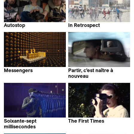
Autostop
In Retrospect
Roman Hüben
Daniel Asadi Faezi &
Mila Zhluktenko
Messengers
Partir, c’est naître à
Jeffrey Zablotny
nouveau
Mladen Bundalo
Soixante-sept
The First Times
Giulia Cosentino &
millisecondes
Fleuryfontaine
Perla Sardella