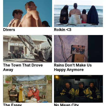
Divers
Roikin <3
Geordie Wood
Collective work &
Claudia Mollese
The Town That Drove
Rains Don’t Make Us
Away
Happy Anymore
Grzegorz Piekarski &
Yashasvi Juyal
Natalia Pietsch
The Essay
No Mean City