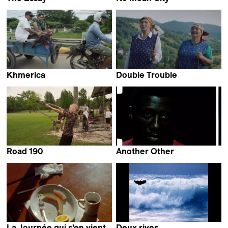
Carmen Ayala Marín &
Ross McClean
Alberto Martín Menacho
Khmerica
Double Trouble
Thibaut Amri,
Emilia Śniegoska
Antoine Guide &
Lucas Sénécaut
Road 190
Another Other
Emilie Cornu &
Bex Oluwatoyin Thompson
Charlotte Nastasi
La Journée qui s’en vient
Deux rives