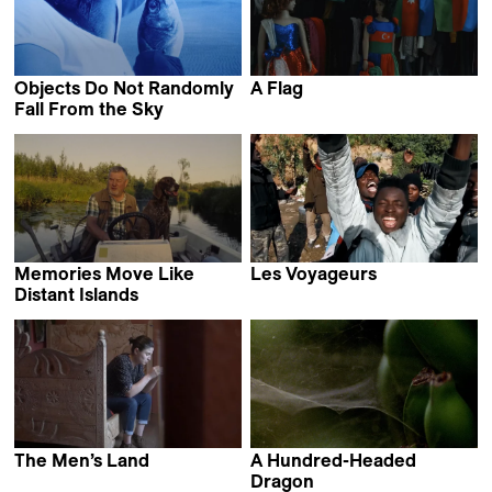
Objects Do Not Randomly
A Flag
Lala Aliyeva
Fall From the Sky
Maria Estela Paiso
Memories Move Like
Les Voyageurs
David Bingong
Distant Islands
Saarlotta Virri
The Men’s Land
A Hundred-Headed
Mariam
Dragon