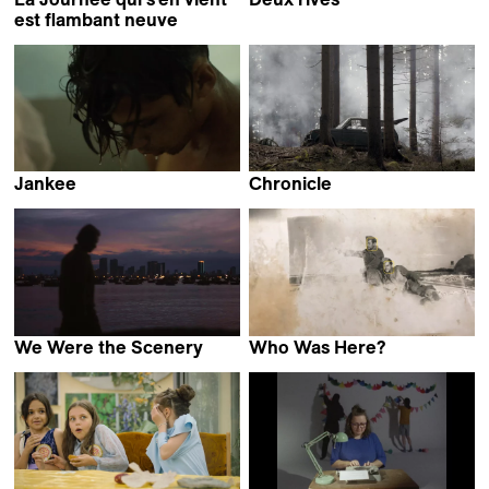
Thibault Verneret
est flambant neuve
Jean-Baptiste Mees
Jankee
Chronicle
Yamel Thompson
Martin Kollar
We Were the Scenery
Who Was Here?
Christopher Radcliff
Evi Stamou