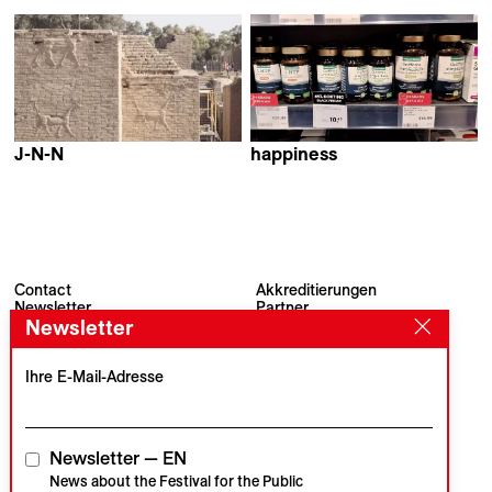
Bakacho Khatchvani
Samuel Delgado &
Helena Girón
J-N-N
happiness
Ginan Seidl
Fırat Yücel
Contact
Akkreditierungen
Newsletter
Partner
Newsletter
Archiv
Presse
Visions du Réel
#VisionsduReel
Place du Marché 2
Ihre E-Mail-Adresse
CH–1260 Nyon
Hauptpartner
Medienpartner
Newsletter — EN
News about the Festival for the Public