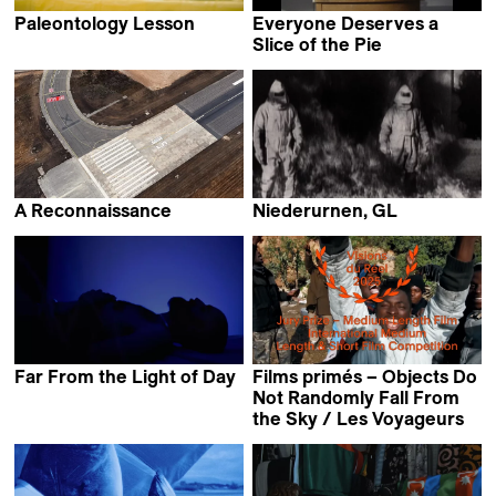
Paleontology Lesson
Everyone Deserves a
Sergei Loznitsa
Slice of the Pie
Sasha Pirker
A Reconnaissance
Niederurnen, GL
Stefan Kruse
Anna Joos
Far From the Light of Day
Films primés – Objects Do
Yotam Ben-David
Not Randomly Fall From
the Sky / Les Voyageurs