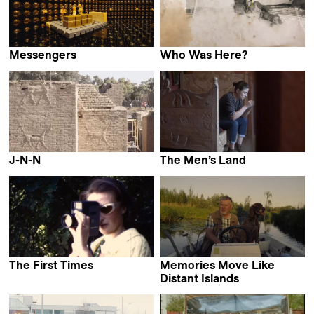
Messengers
Who Was Here?
Jeffrey Zablotny
Evi Stamou
J-N-N
The Men’s Land
Ginan Seidl
Mariam
Bakacho Khatchvani
The First Times
Memories Move Like
Giulia Cosentino &
Distant Islands
Perla Sardella
Saarlotta Virri