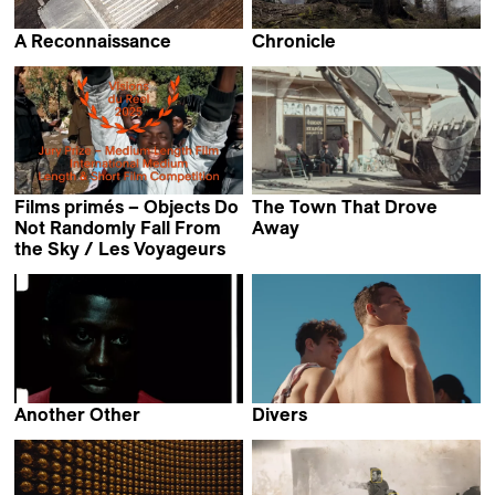
A Reconnaissance
Chronicle
Stefan Kruse
Martin Kollar
Films primés – Objects Do
The Town That Drove
Not Randomly Fall From
Away
Grzegorz Piekarski &
the Sky / Les Voyageurs
Natalia Pietsch
Another Other
Divers
Bex Oluwatoyin Thompson
Geordie Wood