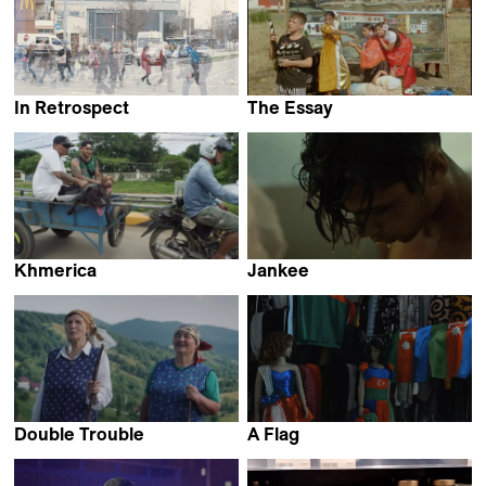
In Retrospect
The Essay
Daniel Asadi Faezi &
Carmen Ayala Marín &
Mila Zhluktenko
Alberto Martín Menacho
Khmerica
Jankee
Thibaut Amri,
Yamel Thompson
Antoine Guide &
Lucas Sénécaut
Double Trouble
A Flag
Emilia Śniegoska
Lala Aliyeva