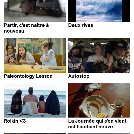
Partir, c’est naître à
Deux rives
Thibault Verneret
nouveau
Mladen Bundalo
Paleontology Lesson
Autostop
Sergei Loznitsa
Roman Hüben
Roikin <3
La Journée qui s’en vient
Collective work &
est flambant neuve
Claudia Mollese
Jean-Baptiste Mees