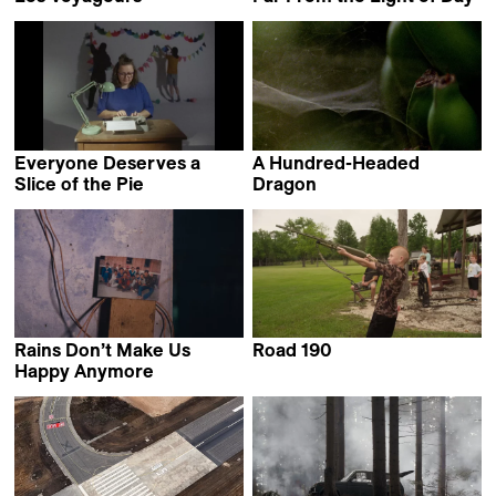
David Bingong
Yotam Ben-David
Everyone Deserves a
A Hundred-Headed
Slice of the Pie
Dragon
Sasha Pirker
Samuel Delgado &
Helena Girón
Rains Don’t Make Us
Road 190
Emilie Cornu &
Happy Anymore
Yashasvi Juyal
Charlotte Nastasi