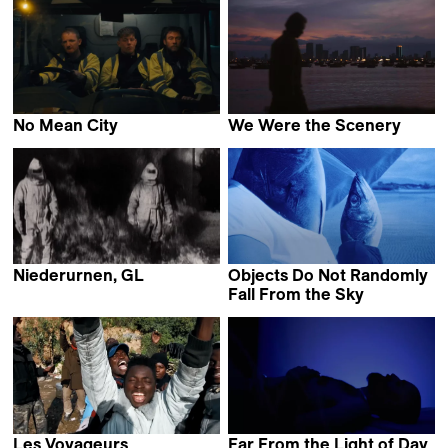
No Mean City
We Were the Scenery
Ross McClean
Christopher Radcliff
Niederurnen, GL
Objects Do Not Randomly
Anna Joos
Fall From the Sky
Maria Estela Paiso
Les Voyageurs
Far From the Light of Day