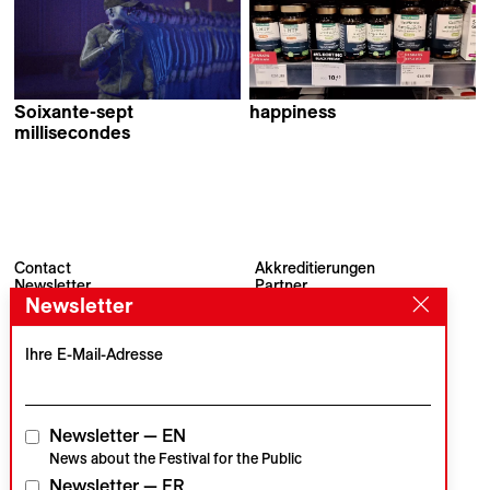
Soixante-sept
happiness
Fırat Yücel
millisecondes
Fleuryfontaine
Contact
Akkreditierungen
Newsletter
Partner
Newsletter
Archiv
Presse
Visions du Réel
#VisionsduReel
Place du Marché 2
Ihre E-Mail-Adresse
CH–1260 Nyon
Hauptpartner
Medienpartner
Newsletter — EN
News about the Festival for the Public
Newsletter — FR