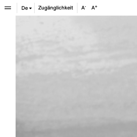
-
+
Zugänglichkeit
A
A
De
En
Fr