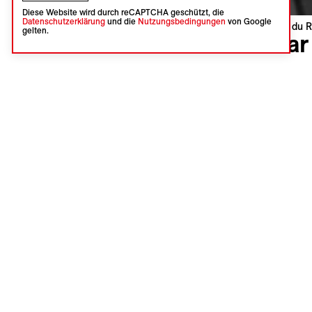
Diese Website wird durch reCAPTCHA geschützt, die
Datenschutzerklärung
und die
Nutzungsbedingungen
von Google
Visions du R
gelten.
Dear
Hsu Pan N
Myanmar |
Weltpremi
Sprache :
Untertitel
Synopsi
Jedes Jah
Mithilfe 
dieser Fra
Filmemache
Unterdrück
Diese