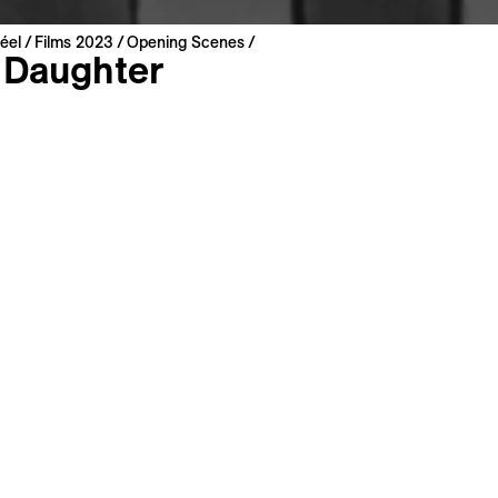
éel
Films 2023
Opening Scenes
 Daughter
aing
 2023 | 12 min
ere
 Birmanisch
 : Französisch, Englisch
s
Filmografie
r werden Tausende birmanische Frauen in China zwangsverh
von Animation haucht Naing Hsu Pan dem bewegenden Zeug
uen Leben ein. In einer lavierten Zeichenarbeit porträtiert d
rin subtil eine Frau, die vom Heimweh, der erlittenen
ung und der Liebe zu ihrer Tochter zerrissen wird.
n Film zu Meiner Liste hinzufügen