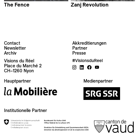
The Fence
Zanj Revolution
Tariq Teguia
Tariq Teguia
Contact
Akkreditierungen
Newsletter
Partner
Archiv
Presse
Visions du Réel
#VisionsduReel
Place du Marché 2
Ihre E-Mail-Adresse
CH–1260 Nyon
Hauptpartner
Medienpartner
Newsletter — EN
News about the Festival for the Public
Newsletter — FR
Institutionelle Partner
Nouvelles du Festival destinées au Public
Industry Newsletter — EN
News about the Festival & Professional activities