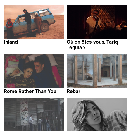
Inland
Où en êtes-vous, Tariq
Tariq Teguia
Teguia ?
Tariq Teguia
Rome Rather Than You
Rebar
Tariq Teguia
Tariq Teguia