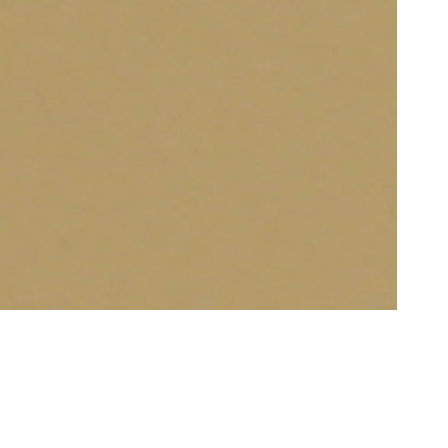
simage –
r Film