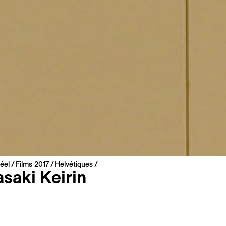
éel
Films 2017
Helvétiques
saki Keirin
izuno
Prix du Jury SSA/Suis
2016 | 41 min
Innovativster Schweize
he Premiere