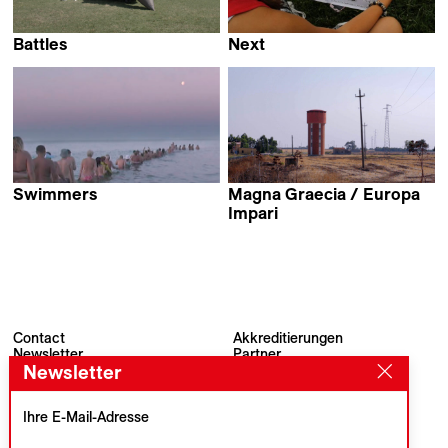
Battles
Next
Isabelle Tollenaere
Elia Urquiza
Swimmers
Magna Graecia / Europa
Kristina Paustian
Impari
Anita Lamanna &
Erwan Kerzanet
Contact
Akkreditierungen
Newsletter
Partner
Archiv
Presse
Newsletter
Visions du Réel
#VisionsduReel
Place du Marché 2
Ihre E-Mail-Adresse
CH–1260 Nyon