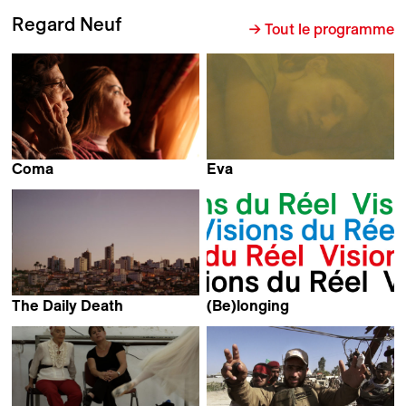
Regard Neuf
→ Tout le programme
Coma
Eva
Sara Fattahi
Melanie Jilg
The Daily Death
(Be)longing
Daniel Lentini
João Pedro Plácido