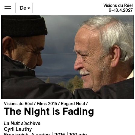
Visions du Réel
De
9–18.4.2027
En
Fr
Visions du Réel
Films 2015
Regard Neuf
The Night is Fading
La Nuit s'achève
Cyril Leuthy
Frankreich, Algerien | 2015 | 100 min