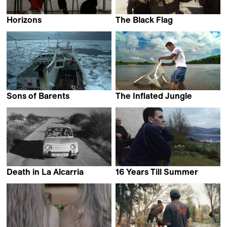
Horizons
The Black Flag
Eileen Hofer
Majed Neisi
Sons of Barents
The Inflated Jungle
David Kremer
Alejandro Naranjo
Death in La Alcarria
16 Years Till Summer
Fernando Pomares Piñol
Lou McLoughlan