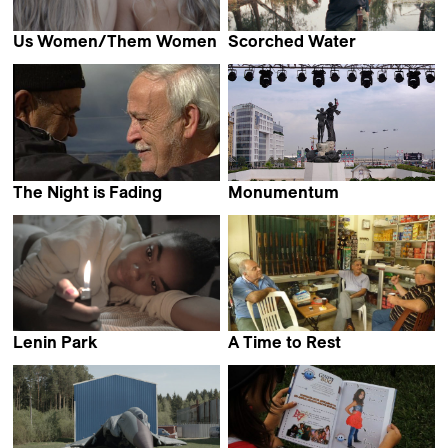
Us Women/Them Women
Scorched Water
Julia Pesce
Alexander Hick
The Night is Fading
Monumentum
Cyril Leuthy
Fadi Yeni Turk
Lenin Park
A Time to Rest
Carlos Mignon &
Myriam El hajj
Itziar Leemans