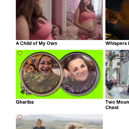
A Child of My Own
Whispers 
Maite Alberdi
Dongnan 
Ghariba
Two Moun
Meriem Bennani
Chest
Viv Li