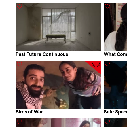
Rafael Palacio Illingworth
Ahmet Se
Past Future Continuous
What Come
Firouzeh Khosrovani &
Sophie Sc
Morteza Ahmadvand
Birds of War
Safe Spac
Janay Boulos & Abd Alkader Habak
Sarah Hors