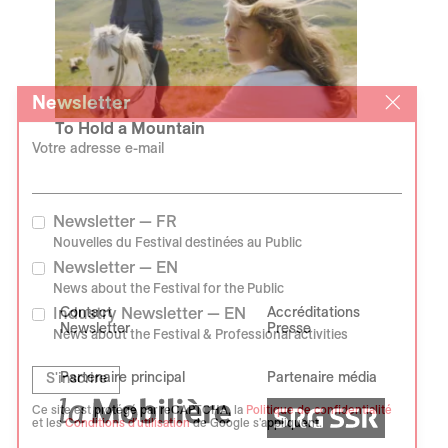
Newsletter
To Hold a Mountain
Biljana Tutorov & Petar Glomazić
Votre adresse e-mail
Newsletter — FR
Nouvelles du Festival destinées au Public
Newsletter — EN
News about the Festival for the Public
Contact
Accréditations
Industry Newsletter — EN
Newsletter
Presse
News about the Festival & Professional activities
Partenaire principal
Partenaire média
S'inscrire
Ce site est protégé par reCAPTCHA, la
Politique de confidentialité
et les
Conditions d'utilisation
de Google s'appliquent.