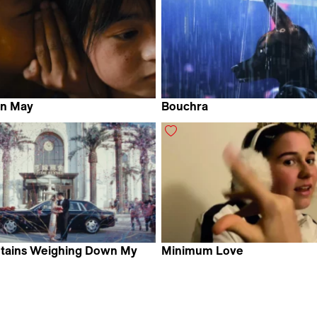
in May
Bouchra
Chen
Meriem Bennani & Orian Bar
tains Weighing Down My
Minimum Love
Maja Penčič