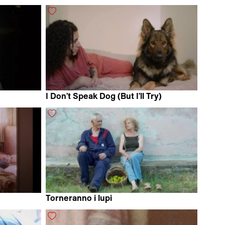
Chouwa Liang
I Don't Speak Dog (But I'll Try)
Rime Tsujino
Torneranno i lupi
Bianca Vallino