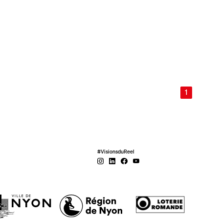
1
#VisionsduReel