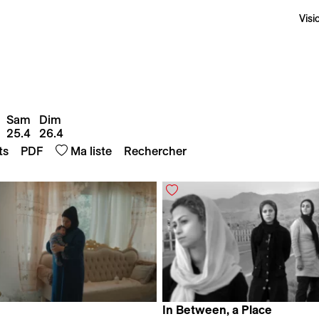
Visi
Sam
Dim
25.4
26.4
PDF
ts
Ma liste
In Between, a Place