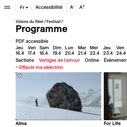
-
+
Accessibilité
A
A
Fr
En
Visions du Réel
Festival
Programme
De
PDF accessible
Jeu
Ven
Sam
Dim
Lun
Mar
Mer
Jeu
Ven
16.4
17.4
18.4
19.4
20.4
21.4
22.4
23.4
24.4
Sections
Vertiges de l'amour
Online
Évènemen
Effacer ma sélection
Alma
For Life