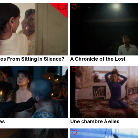
ven
Faezeh Nikoozad
s From Sitting in Silence?
A Chronicle of the Lost
hrago
Soumya Mukhopadhyay
es
Une chambre à elles
t
Lucia Martinez