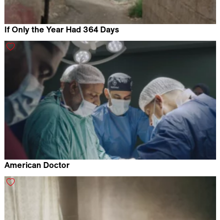
If Only the Year Had 364 Days
Almourad Aldeeb
American Doctor
Poh Si Teng