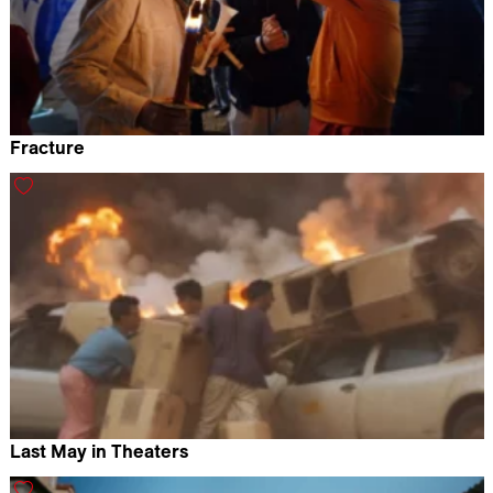
Fracture
Keren Kraizer
Last May in Theaters
Arief Budiman