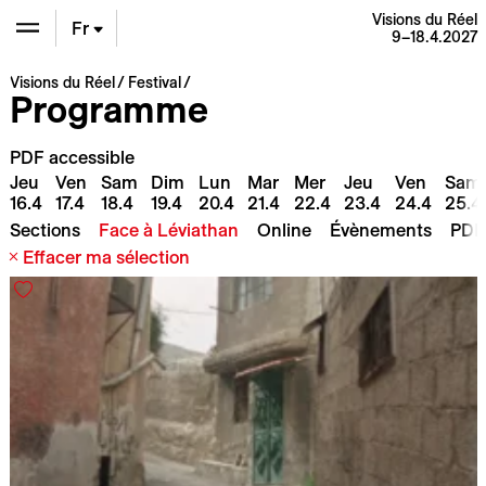
Visions du Réel
Fr
9–18.4.2027
En
Visions du Réel
Festival
Programme
De
PDF accessible
Jeu
Ven
Sam
Dim
Lun
Mar
Mer
Jeu
Ven
Sam
16.4
17.4
18.4
19.4
20.4
21.4
22.4
23.4
24.4
25.4
PDF
Sections
Face à Léviathan
Online
Évènements
Effacer ma sélection