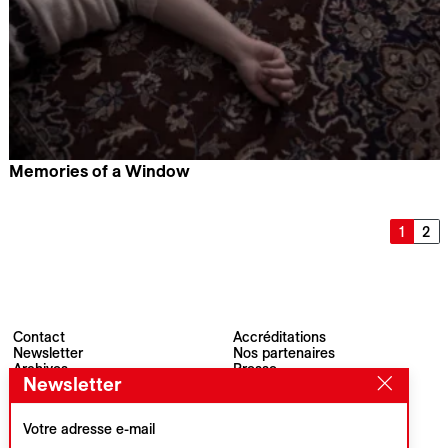
Memories of a Window
Amin Pakparvar & Mehraneh Salimian
1
2
Contact
Accréditations
Newsletter
Nos partenaires
Archives
Presse
Newsletter
Visions du Réel
#VisionsduReel
Place du Marché 2
CH–1260 Nyon
Votre adresse e-mail