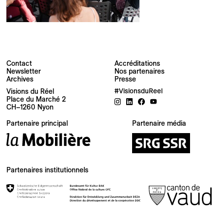
Contact
Accréditations
Newsletter
Nos partenaires
Archives
Presse
Newsletter
Visions du Réel
#VisionsduReel
Place du Marché 2
CH–1260 Nyon
Votre adresse e-mail
Partenaire principal
Partenaire média
Newsletter — FR
Nouvelles du Festival destinées au Public
Newsletter — EN
Partenaires institutionnels
News about the Festival for the Public
Industry Newsletter — EN
News about the Festival & Professional activities