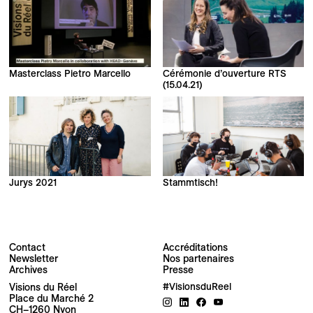
Masterclass Pietro Marcello
Cérémonie d’ouverture RTS
(15.04.21)
Jurys 2021
Stammtisch!
Contact
Accréditations
Newsletter
Nos partenaires
Archives
Presse
Newsletter
Visions du Réel
#VisionsduReel
Place du Marché 2
CH–1260 Nyon
Votre adresse e-mail