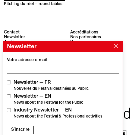
Pitching du réel – round tables
Contact
Accréditations
Newsletter
Nos partenaires
Archives
Presse
Newsletter
Visions du Réel
#VisionsduReel
Place du Marché 2
CH–1260 Nyon
Votre adresse e-mail
Partenaire principal
Partenaire média
Newsletter — FR
Nouvelles du Festival destinées au Public
Newsletter — EN
Partenaires institutionnels
News about the Festival for the Public
Industry Newsletter — EN
News about the Festival & Professional activities
S'inscrire