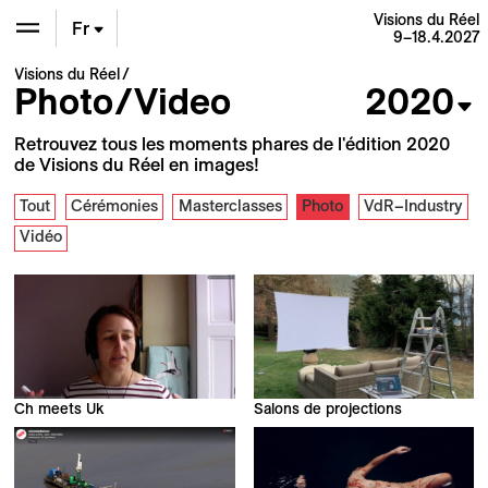
Visions du Réel
Fr
9–18.4.2027
Visions du Réel
En
Photo/Video
2020
De
Retrouvez tous les moments phares de l'édition 2020
de Visions du Réel en images!
Tout
Cérémonies
Masterclasses
Photo
VdR–Industry
Vidéo
Ch meets Uk
Salons de projections