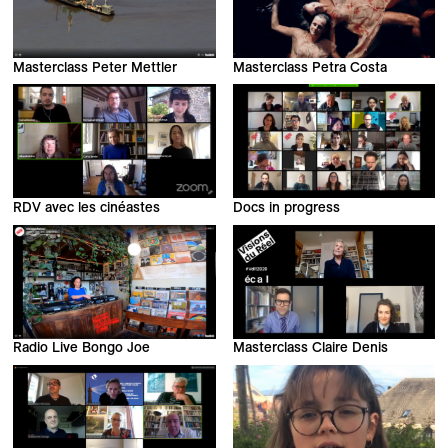
Masterclass Peter Mettler
Masterclass Petra Costa
RDV avec les cinéastes
Docs in progress
Radio Live Bongo Joe
Masterclass Claire Denis