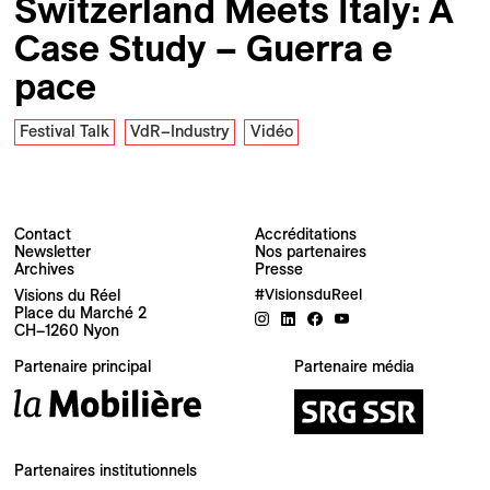
Switzerland Meets Italy: A
Case Study – Guerra e
pace
Festival Talk
VdR–Industry
Vidéo
Contact
Accréditations
Newsletter
Nos partenaires
Archives
Presse
Newsletter
Visions du Réel
#VisionsduReel
Place du Marché 2
CH–1260 Nyon
Votre adresse e-mail
Partenaire principal
Partenaire média
Newsletter — FR
Nouvelles du Festival destinées au Public
Newsletter — EN
Partenaires institutionnels
News about the Festival for the Public