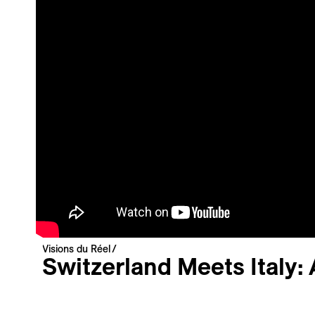
Newsletter
Ihre E-Mail-Adresse
Newsletter — EN
News about the Festival for the Public
Newsletter — FR
Nouvelles du Festival destinées au Public
Industry Newsletter — EN
News about the Festival & Professional activities
Anmelden
Diese Website wird durch reCAPTCHA geschützt, die
Datenschutzerklärung
und die
Nutzungsbedingungen
von Google
Visions du Réel
gelten.
Switzerland Meets Italy:
Festival Talk
VdR–Industry
Vidéo