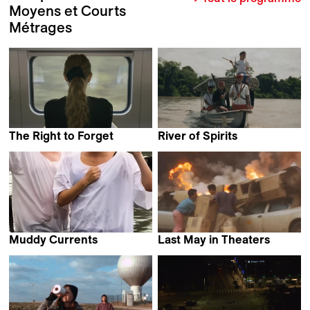
Moyens et Courts
Métrages
The Right to Forget
River of Spirits
Lisa Mazenauer
Colectivo Tawna & Nase
Lino Sumpinanch
Muddy Currents
Last May in Theaters
Shadi Habib Allah
Arief Budiman