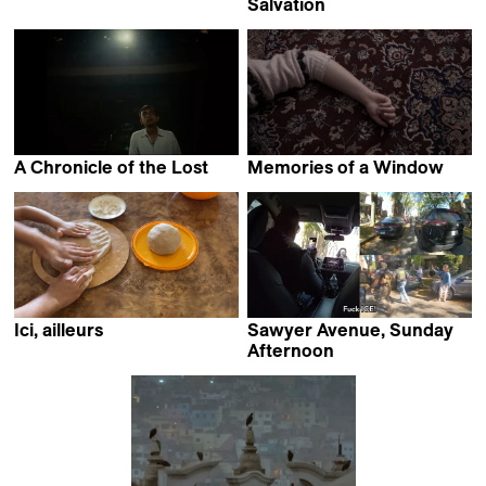
Alba Jaramillo
Salvation
Anastasia Veber
A Chronicle of the Lost
Memories of a Window
Soumya Mukhopadhyay
Amin Pakparvar &
Mehraneh Salimian
Ici, ailleurs
Sawyer Avenue, Sunday
Comes Chahbazian
Afternoon
Bill Morrison