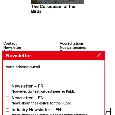
The Colloquium of the
Birds
Sofía Velázquez Núñez
Contact
Accréditations
Newsletter
Nos partenaires
Archives
Presse
Newsletter
Visions du Réel
#VisionsduReel
Place du Marché 2
CH–1260 Nyon
Votre adresse e-mail
Partenaire principal
Partenaire média
Newsletter — FR
Nouvelles du Festival destinées au Public
Newsletter — EN
Partenaires institutionnels
News about the Festival for the Public
Industry Newsletter — EN
News about the Festival & Professional activities