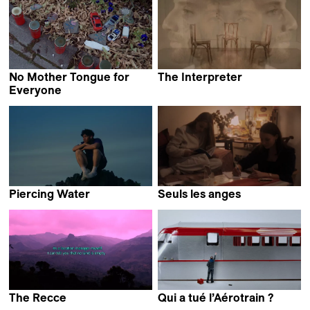
No Mother Tongue for
The Interpreter
Mohamad Hafeda
Everyone
Jinhyun Kim
Piercing Water
Seuls les anges
Fan Wu
Clément Pinteaux
The Recce
Qui a tué l’Aérotrain ?