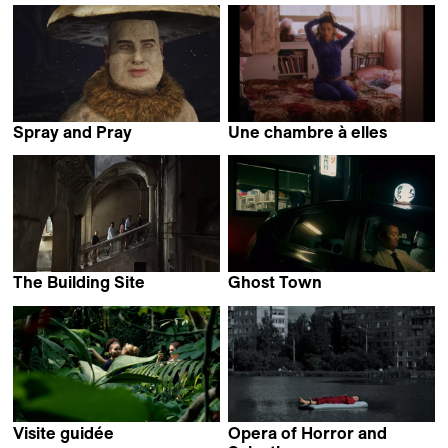
Daniel Mann
Théo Audoire
Spray and Pray
Une chambre à elles
Veneta Androva
Lucia Martinez
The Building Site
Ghost Town
Tiziano Locci &
Katharine Round
Tito Puglielli
Visite guidée
Opera of Horror and