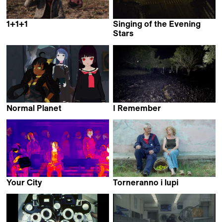
1+1+1
Singing of the Evening
Ondřej Vavrečka
Stars
Iris Sang
Normal Planet
I Remember
Ekiem Barbier,
Manuel Bayo Gisbert
Guilhem Causse &
Quentin L'helgoualc'h
Your City
Torneranno i lupi
Ting Su
Bianca Vallino