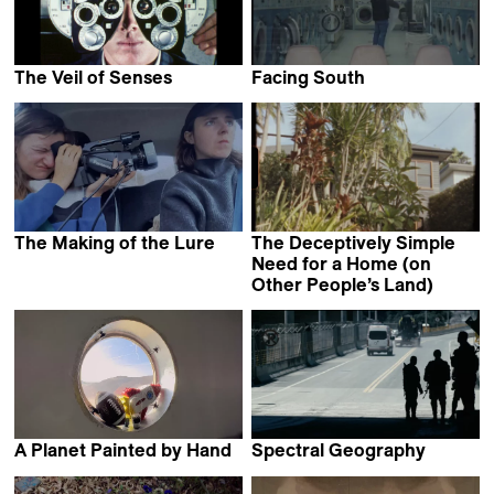
The Veil of Senses
Facing South
Elisa Baccolo
Felipe López Gómez
The Making of the Lure
The Deceptively Simple
Eva Barto
Need for a Home (on
Other People’s Land)
Alana Hunt
A Planet Painted by Hand
Spectral Geography
Martí Madaula
Manuel Mateo