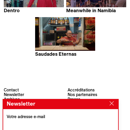
Dentro
Meanwhile in Namibia
Elsa Amiel
Jonas Spriestersbach
Saudades Eternas
Emma Boccanfuso
Contact
Accréditations
Newsletter
Nos partenaires
Archives
Presse
Newsletter
Visions du Réel
#VisionsduReel
Place du Marché 2
CH–1260 Nyon
Votre adresse e-mail
Partenaire principal
Partenaire média