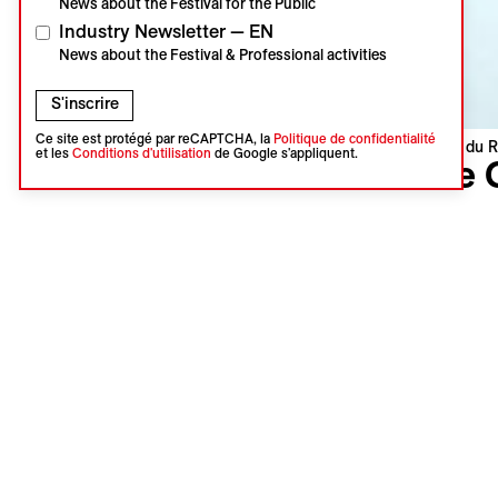
News about the Festival for the Public
Industry Newsletter — EN
News about the Festival & Professional activities
S'inscrire
Ce site est protégé par reCAPTCHA, la
Politique de confidentialité
Visions du R
et les
Conditions d'utilisation
de Google s'appliquent.
The 
Robin Tou
France | 
Première 
Langue : f
Sous-titres
Synopsi
Des cartog
acoustique
ce qui s’e
galaxies.
constitué·