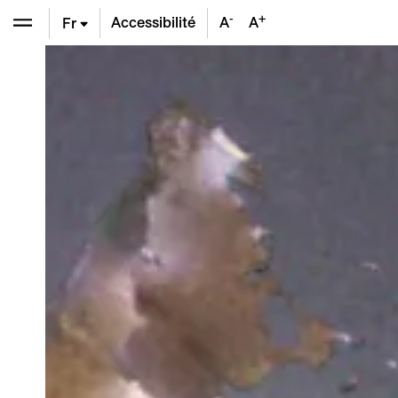
-
+
Accessibilité
A
A
Fr
En
De