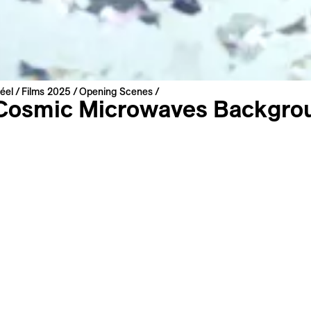
éel
Films 2025
Opening Scenes
Cosmic Microwaves Backgro
chard
2025 | 20 min
mondiale
rançais
 : anglais
s
Filmographie
raphes de l’univers ont récemment observé des oscillation
s baryoniques, fossilisées dans le cosmos. Elles sont les cic
st passé 380 000 ans après le Big Bang, avant même la nais
 Vestiges d’un temps vertigineux, dont nous sommes pourta
e·s, comme la matière composant une simple cafetière.