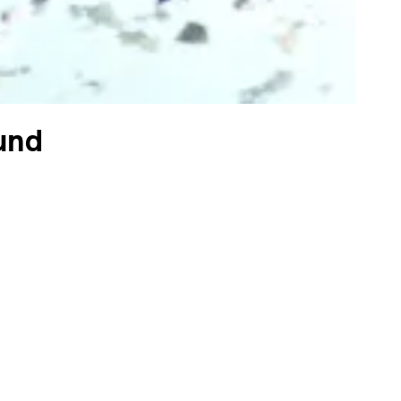
und
s
atrices de
sance des
nt