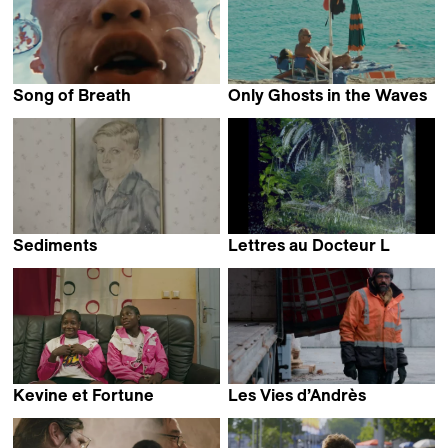
Song of Breath
Only Ghosts in the Waves
Simona Canonica
Alexander Tank &
Tobias Scharnagl
Sediments
Lettres au Docteur L
Laura Coppens
Laurence Favre
Kevine et Fortune
Les Vies d’Andrès
Sarah Imsand
Baptiste Janon &
Rémi Pons