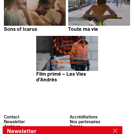
Sons of Icarus
Toute ma vie
Daniel Kemény
Matias Carlier
Film primé – Les Vies
d’Andrès
Rémi Pons &
Baptiste Janon
Contact
Accréditations
Newsletter
Nos partenaires
Archives
Presse
Newsletter
Visions du Réel
#VisionsduReel