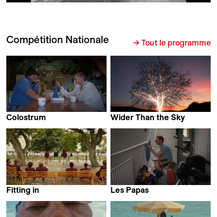
Compétition Nationale
→ Tout le programme
Colostrum
Wider Than the Sky
Sayaka Mizuno
Valerio Jalongo
Fitting in
Les Papas
Fabienne Steiner
David Maye