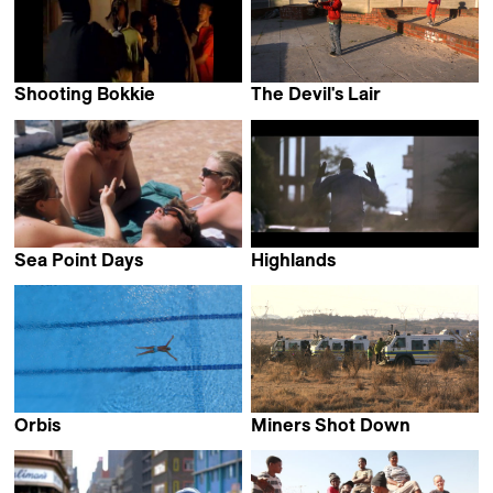
Shooting Bokkie
The Devil's Lair
Rob de Mezieres &
Riaan Hendricks
Adam Rist
Sea Point Days
Highlands
François Verster
Zandile Tisani
Orbis
Miners Shot Down
Simon Wood
Rehad Desai