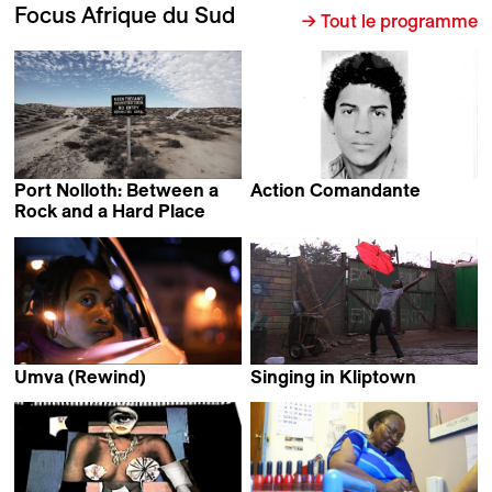
Focus Afrique du Sud
→ Tout le programme
Port Nolloth: Between a
Action Comandante
Nadine Angel Cloete
Rock and a Hard Place
Felix Seuffert
Umva (Rewind)
Singing in Kliptown
Namisa Mdlalose,
Delphine de Blic & EAT MY
Puleng Stewart,
DUST team
James Qondiswa &
Jessie Zinn