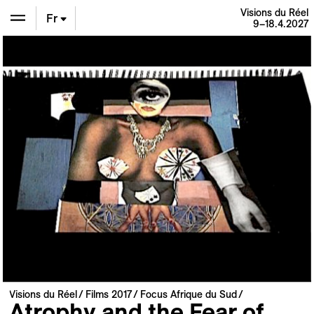
Visions du Réel
Fr
9–18.4.2027
En
De
Visions du Réel
Films 2017
Focus Afrique du Sud
Atrophy and the Fear of