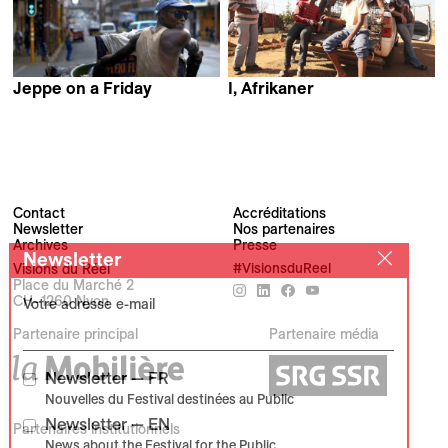
Jeppe on a Friday
I, Afrikaner
Arya Lalloo &
Annalet Steenkamp
Shannon Walsh
Contact
Accréditations
Newsletter
Nos partenaires
Archives
Presse
Newsletter
Visions du Réel
#VisionsduReel
Place du Marché 2
CH–1260 Nyon
Votre adresse e-mail
Partenaire principal
Partenaire média
Newsletter — FR
Nouvelles du Festival destinées au Public
Newsletter — EN
Partenaires institutionnels
News about the Festival for the Public