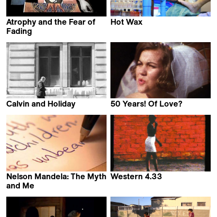
Atrophy and the Fear of
Hot Wax
Andy Spitz
Fading
Palesa Nomanzi Shongwe
Calvin and Holiday
50 Years! Of Love?
Simon Gush
Karin Slater
Nelson Mandela: The Myth
Western 4.33
Aryan Kaganof
and Me
Khalo Matabane