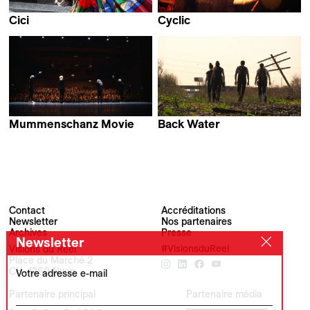
Cici
Cyclic
Yann Bétant
Frédéric Favre
Mummenschanz Movie
Back Water
Ueli Mamin
Jonathan Cohrs
Contact
Accréditations
Newsletter
Nos partenaires
Archives
Presse
Newsletter
Visions du Réel
#VisionsduReel
Place du Marché 2
CH–1260 Nyon
Votre adresse e-mail
Partenaire principal
Partenaire média