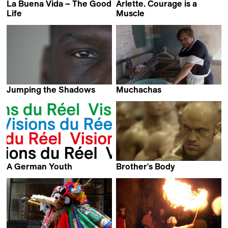
La Buena Vida – The Good
Arlette. Courage is a
Life
Muscle
Jens Schanze
Florian Hoffmann
Jumping the Shadows
Muchachas
Lorenzo Valmontone &
Juliana Fanjul
Steven Blatter
A German Youth
Brother's Body
Jean-Gabriel Périot
David Nicolas Parel