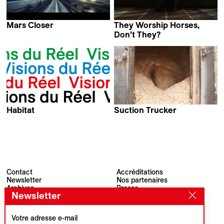
Mars Closer
They Worship Horses,
Annelie Boros &
Don’t They?
Vera Brueckner
Rémi Bassaler
Habitat
Suction Trucker
Arjun Talwar &
Salome Wüllner
Oliver Krüger
Contact
Accréditations
Newsletter
Nos partenaires
Archives
Presse
Newsletter
Visions du Réel
#VisionsduReel
Place du Marché 2
CH–1260 Nyon
Votre adresse e-mail