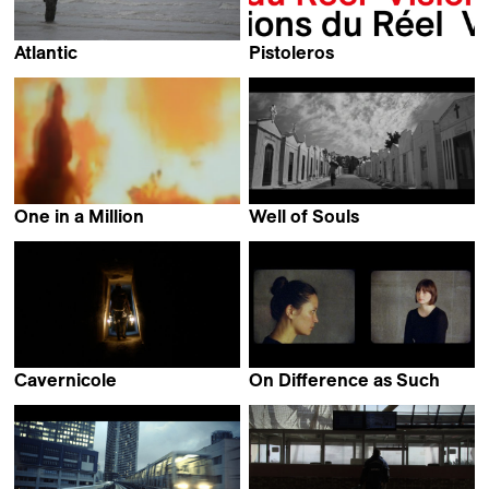
Atlantic
Pistoleros
Carlos Segundo &
Karin Becker, Aline László
Cristiano Barbosa
& Silvia Wolkan
One in a Million
Well of Souls
Paul Guilhaume
Filipa Pinto
Cavernicole
On Difference as Such
Ombline Ley
Chloë Delanghe &
Christina Stuhlberger