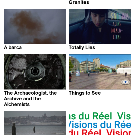
Vítor Carvalho
Granites
Daphné Hérétakis
A barca
Totally Lies
Pablo Briones
Robin Mognetti
The Archaeologist, the
Things to See
Salomé Ziehli
Archive and the
Alchemists
Maxime Fuhrer