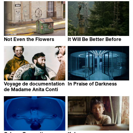
Not Even the Flowers
It Will Be Better Before
Mariana Viñoles
Keto Kipiani
Voyage de documentation
In Praise of Darkness
Adrián Balseca
de Madame Anita Conti
Louise Hémon