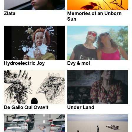
Zlata
Memories of an Unborn
Mattias Bavré
Sun
Marcel Mrejen
Hydroelectric Joy
Evy & moi
Alexander Markov
Hélène Bares
De Gallo Qui Ovavit
Under Land
Nina Forsman
Sebastián Duque R.