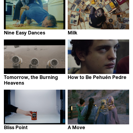
Nine Easy Dances
Milk
Nora Rosenthal
Miranda Stern
Tomorrow, the Burning
How to Be Pehuén Pedre
Federico Luis Tachella
Heavens
Max Bloching
Bliss Point
A Move
Gerard Ortín Castellví
Elahe Esmaili