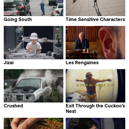
Going South
Time Sensitive Characters
Alan Sahin
Coralie Hina Gourdon
Jizai
Les Rengaines
Endo Maiko
Pablo Guarise
Crushed
Exit Through the Cuckoo’s
Camille Vigny
Nest
Nikola Ilić