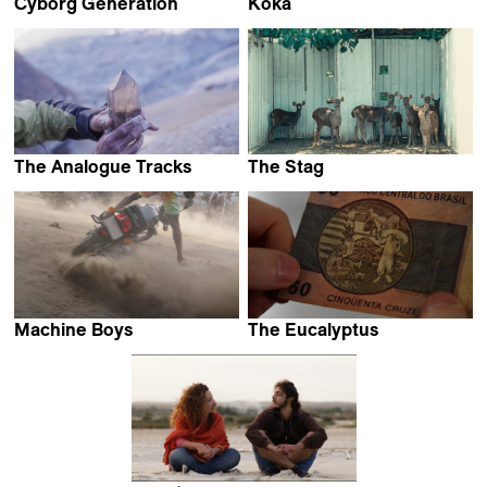
Cyborg Generation
Koka
Miguel Morillo Vega
Aliaksandr Tsymbaliuk
The Analogue Tracks
The Stag
Florent Meng
Chu An
Machine Boys
The Eucalyptus
Karimah Ashadu
Ignacio Ragone &
Nicolás Suárez