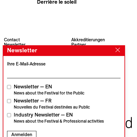
Derrière le soleil
Dhia Jerbi
Contact
Akkreditierungen
Newsletter
Partner
Newsletter
Archiv
Presse
Visions du Réel
#VisionsduReel
Place du Marché 2
Ihre E-Mail-Adresse
CH–1260 Nyon
Hauptpartner
Medienpartner
Newsletter — EN
News about the Festival for the Public
Newsletter — FR
Institutionelle Partner
Nouvelles du Festival destinées au Public
Industry Newsletter — EN
News about the Festival & Professional activities
Anmelden