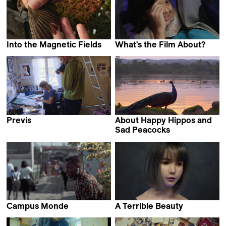
Into the Magnetic Fields
What's the Film About?
Sandra Schäfer
Poorva Bhat
Previs
About Happy Hippos and
Ruaidhri Ryan
Sad Peacocks
Johannes Förster &
Elkin Calderón Guevara
Campus Monde
A Terrible Beauty
N'tifafa Y.E. Glikou
Iram Ghufran