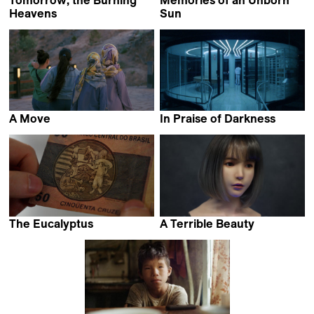
Heavens
Sun
Max Bloching
Marcel Mrejen
A Move
In Praise of Darkness
Elahe Esmaili
Adrián Balseca
The Eucalyptus
A Terrible Beauty
Ignacio Ragone &
Iram Ghufran
Nicolás Suárez