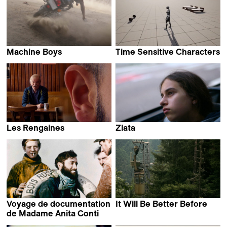
Machine Boys
Time Sensitive Characters
Karimah Ashadu
Coralie Hina Gourdon
Les Rengaines
Zlata
Pablo Guarise
Mattias Bavré
Voyage de documentation
It Will Be Better Before
Keto Kipiani
de Madame Anita Conti
Louise Hémon