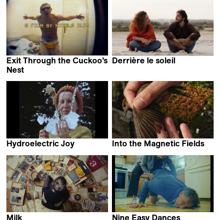
Exit Through the Cuckoo’s
Derrière le soleil
Dhia Jerbi
Nest
Nikola Ilić
Hydroelectric Joy
Into the Magnetic Fields
Alexander Markov
Sandra Schäfer
Milk
Nine Easy Dances