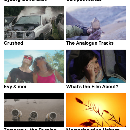
Miguel Morillo Vega
N'tifafa Y.E. Glikou
Crushed
The Analogue Tracks
Camille Vigny
Florent Meng
Evy & moi
What's the Film About?
Hélène Bares
Poorva Bhat
Tomorrow, the Burning
Memories of an Unborn