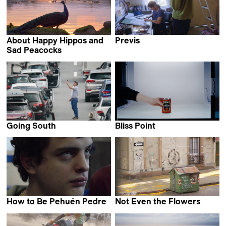
About Happy Hippos and
Previs
Ruaidhri Ryan
Sad Peacocks
Johannes Förster &
Elkin Calderón Guevara
Going South
Bliss Point
Alan Sahin
Gerard Ortín Castellví
How to Be Pehuén Pedre
Not Even the Flowers
Federico Luis Tachella
Mariana Viñoles