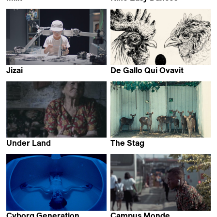
Miranda Stern
Nora Rosenthal
Jizai
De Gallo Qui Ovavit
Endo Maiko
Nina Forsman
Under Land
The Stag
Sebastián Duque R.
Chu An
Cyborg Generation
Campus Monde