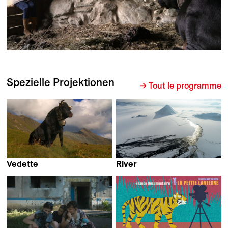
Spezielle Projektionen
→ Tout le programme
Vedette
River
Claudine Bories &
Jennifer Peedom
Patrice Chagnard