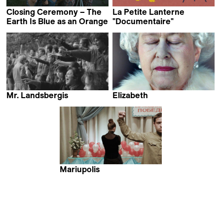
Closing Ceremony – The
La Petite Lanterne
Earth Is Blue as an Orange
"Documentaire"
Iryna Tsilyk
Mr. Landsbergis
Elizabeth
Sergei Loznitsa
Roger Michell
Mariupolis
Mantas Kvedaravicius