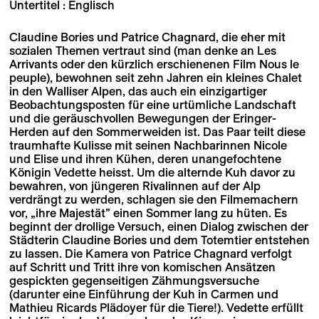
Untertitel : Englisch
Claudine Bories und Patrice Chagnard, die eher mit
sozialen Themen vertraut sind (man denke an Les
Arrivants oder den kürzlich erschienenen Film Nous le
peuple), bewohnen seit zehn Jahren ein kleines Chalet
in den Walliser Alpen, das auch ein einzigartiger
Beobachtungsposten für eine urtümliche Landschaft
und die geräuschvollen Bewegungen der Eringer-
Herden auf den Sommerweiden ist. Das Paar teilt diese
traumhafte Kulisse mit seinen Nachbarinnen Nicole
und Elise und ihren Kühen, deren unangefochtene
Königin Vedette heisst. Um die alternde Kuh davor zu
bewahren, von jüngeren Rivalinnen auf der Alp
verdrängt zu werden, schlagen sie den Filmemachern
vor, „ihre Majestät” einen Sommer lang zu hüten. Es
beginnt der drollige Versuch, einen Dialog zwischen der
Städterin Claudine Bories und dem Totemtier entstehen
zu lassen. Die Kamera von Patrice Chagnard verfolgt
auf Schritt und Tritt ihre von komischen Ansätzen
gespickten gegenseitigen Zähmungsversuche
(darunter eine Einführung der Kuh in Carmen und
Mathieu Ricards Plädoyer für die Tiere!). Vedette erfüllt