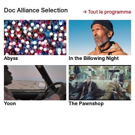
Doc Alliance Selection
→ Tout le programme
Abyss
In the Billowing Night
Jeppe Lange
Erika Etangsalé
Yoon
The Pawnshop
Pedro Neto &
Łukasz Kowalski
Ricardo Falcão