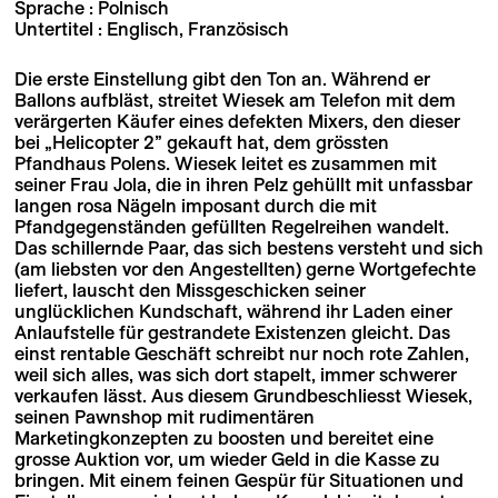
Sprache : Polnisch
Untertitel : Englisch, Französisch
Die erste Einstellung gibt den Ton an. Während er
Ballons aufbläst, streitet Wiesek am Telefon mit dem
verärgerten Käufer eines defekten Mixers, den dieser
bei „Helicopter 2” gekauft hat, dem grössten
Pfandhaus Polens. Wiesek leitet es zusammen mit
seiner Frau Jola, die in ihren Pelz gehüllt mit unfassbar
langen rosa Nägeln imposant durch die mit
Pfandgegenständen gefüllten Regelreihen wandelt.
Das schillernde Paar, das sich bestens versteht und sich
(am liebsten vor den Angestellten) gerne Wortgefechte
liefert, lauscht den Missgeschicken seiner
unglücklichen Kundschaft, während ihr Laden einer
Anlaufstelle für gestrandete Existenzen gleicht. Das
einst rentable Geschäft schreibt nur noch rote Zahlen,
weil sich alles, was sich dort stapelt, immer schwerer
verkaufen lässt. Aus diesem Grundbeschliesst Wiesek,
seinen Pawnshop mit rudimentären
Marketingkonzepten zu boosten und bereitet eine
grosse Auktion vor, um wieder Geld in die Kasse zu
bringen. Mit einem feinen Gespür für Situationen und