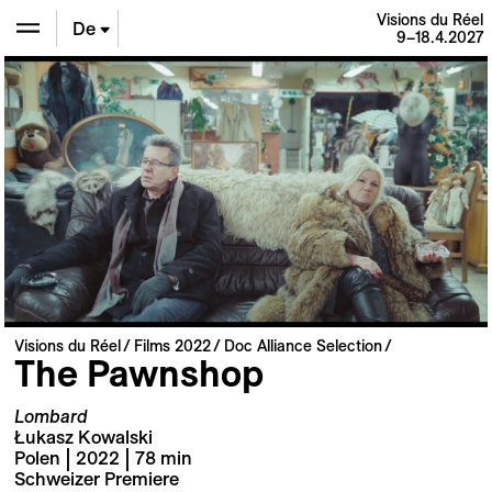
Visions du Réel
De
9–18.4.2027
En
Fr
Visions du Réel
Films 2022
Doc Alliance Selection
The Pawnshop
Lombard
Łukasz Kowalski
Polen | 2022 | 78 min
Schweizer Premiere