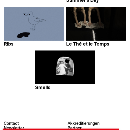
Summer's Day
Adam Paaske
Ribs
Le Thé et le Temps
Farah Hasanbegović
Salah El Amri
Smells
Alba Esquinas
Contact
Akkreditierungen
Newsletter
Partner