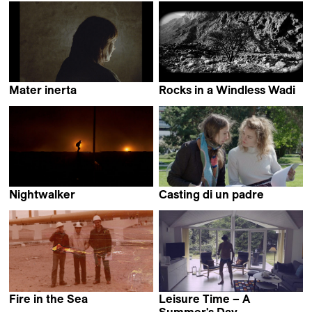
Mater inerta
Rocks in a Windless Wadi
Adrià Expòsit Goy
EJ Gagui
Nightwalker
Casting di un padre
Leonardo da Rosa &
Giulia Goy
Gianluca Cozza
Fire in the Sea
Leisure Time – A
Sebastián Zanzottera