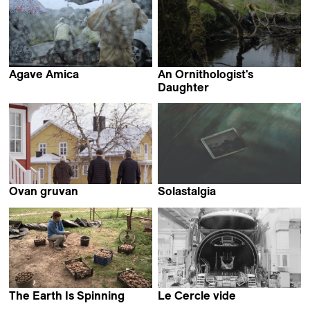
Agave Amica
An Ornithologist's
Gembong Nusantara
Daughter
Erik Nuding
Ovan gruvan
Solastalgia
Théo Audoire &
Violeta Mora
Lova Karlsson
The Earth Is Spinning
Le Cercle vide
Olena Kyrychenko
Stéphanie Roland