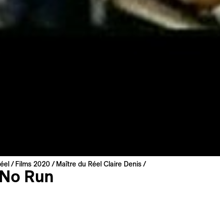
éel
Films 2020
Maître du Réel Claire Denis
No Run
is
 | 1989 | 90 min
 Französisch