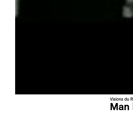
Newsletter
Ihre E-Mail-Adresse
Newsletter — EN
News about the Festival for the Public
Newsletter — FR
Nouvelles du Festival destinées au Public
Industry Newsletter — EN
News about the Festival & Professional activities
Anmelden
Diese Website wird durch reCAPTCHA geschützt, die
Datenschutzerklärung
und die
Nutzungsbedingungen
von Google
Visions du R
gelten.
Man 
Claire Den
Frankreich
Sprache :